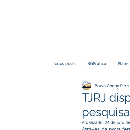
Home
Pilares
Todos posts
BGPrática
Plane
Bravo Godoy Perro
Empreendedorismo
Mediaç
TJRJ dis
pesquisa
Notícias
Direito Empresarial
Atualizado:
24 de jun. d
Através da nova fer