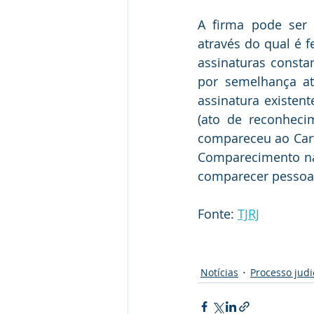
A firma pode ser 
através do qual é 
assinaturas consta
por semelhança at
assinatura existent
(ato de reconheci
compareceu ao Cartó
Comparecimento na 
comparecer pessoal
Fonte: 
TJRJ
palavras-chave: recon
Notícias
Processo judi