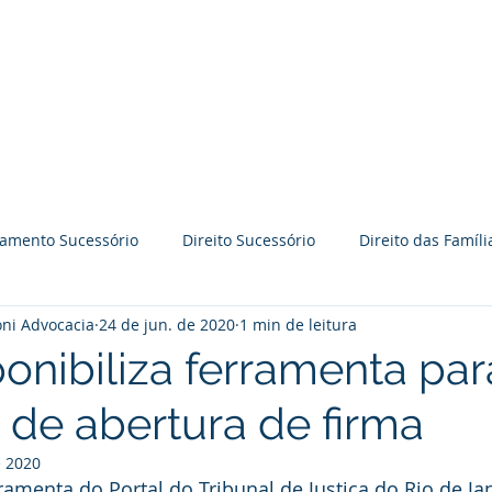
BRAVO GODOY PERRONI
ADVOCACIA
Time BGP
Especialidades
jamento Sucessório
Direito Sucessório
Direito das Famíli
ni Advocacia
24 de jun. de 2020
1 min de leitura
āo
Práticas Colaborativas
Reflexões
Palestras
ponibiliza ferramenta par
 de abertura de firma
Direito Imobiliário
Processo judicial
Prevenção de l
e 2020
ramenta do Portal do Tribunal de Justiça do Rio de Jan