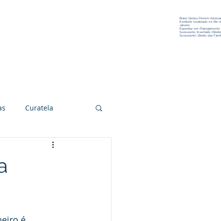
Bravo Godoy Perroni Advocac
Escritório localizado no Rio 
Janeiro
Expertise em Planejamento
Sucessório, Inventário (Direit
Sucessório), Direito das Famíl
Conteúdo
Contato
as
Curatela
Arte e Cultura
a
itígios
eiro é 