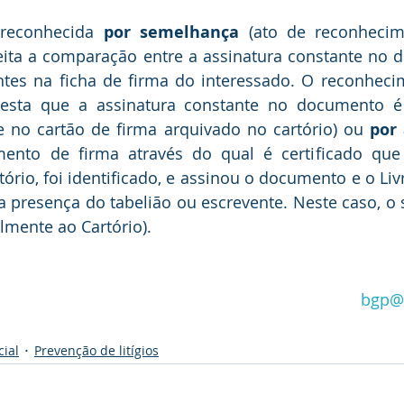
reconhecida 
por 
semelhança
 (ato de reconhecim
feita a comparação entre a assinatura constante no 
ntes na ficha de firma do interessado. O reconheci
esta que a assinatura constante no documento é
e no cartão de firma arquivado no cartório) ou 
por
mento de firma através do qual é certificado que 
rio, foi identificado, e assinou o documento e o Liv
presença do tabelião ou escrevente. Neste caso, o s
mente ao Cartório).
bgp@
hecer firma - cartório - tribunal de justiça rio de janeir
cial
Prevenção de litígios