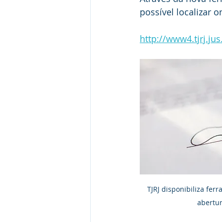
Gestāo de conflitos
Jurispru
possível localizar 
http://www4.tjrj.jus
TJRJ disponibiliza fer
abertur