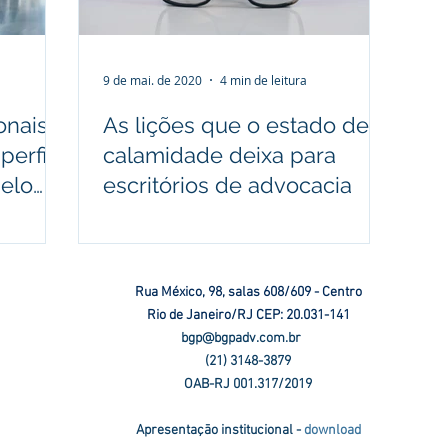
9 de mai. de 2020
4 min de leitura
onais
As lições que o estado de
perfil
calamidade deixa para
pelo
escritórios de advocacia
Rua México, 98, salas 608/609 - Centro
Rio de Janeiro/RJ CEP: 20.031-141
bgp@bgpadv.com.br
(21) 3148-3879
OAB-RJ 001.317/2019
Apresentaçāo institucional -
download