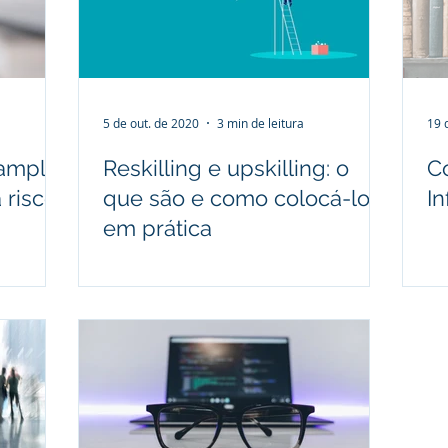
Imobiliário
Processo judicial
Prevenção de litígios
G
5 de out. de 2020
3 min de leitura
19 
amplia
Reskilling e upskilling: o
C
 risco
que são e como colocá-los
In
em prática