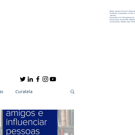
Bravo Godoy Perroni Advocac
Escritório localizado no Rio 
Janeiro
Expertise em Planejamento
Sucessório, Inventário (Direit
Sucessório), Direito das Famíl
Conteúdo
Contato
as
Curatela
Arte e Cultura
Notícias