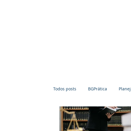
Home
Pilares
Todos posts
BGPrática
Plane
Empreendedorismo
Mediaç