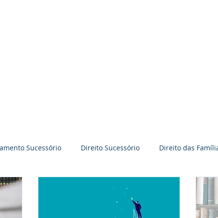
BRAVO GODOY PERRONI
ADVOCACIA
Time BGP
Especialidades
jamento Sucessório
Direito Sucessório
Direito das Famíli
āo
Práticas Colaborativas
Reflexões
Palestras