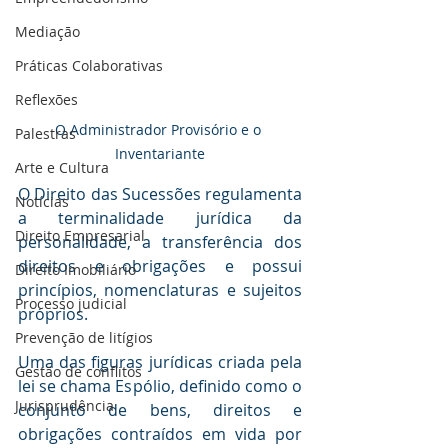
Mediaçāo
Práticas Colaborativas
Reflexões
O Administrador Provisório e o 
Palestras
Inventariante
Arte e Cultura
O Direito das Sucessões regulamenta 
Notícias
a terminalidade jurídica da 
Direito Empresarial
personalidade, a transferência dos 
direitos e obrigações e possui 
Direito Imobiliário
princípios, nomenclaturas e sujeitos 
Processo judicial
próprios. 
Prevenção de litígios
Uma das figuras jurídicas criada pela 
Gestāo de conflitos
lei se chama Espólio, definido como o 
Jurisprudência
conjunto de bens, direitos e 
obrigações contraídos em vida por 