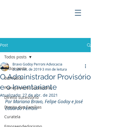
BRAVO GODOY PERRONI
ADVOCACIA
Post
Todos posts
Bravo Godoy Perroni Advocacia
Todos posts
20 de set. de 2019
3 min de leitura
O Administrador Provisório
BGPrática
e o Inventariante
Planejamento Sucessório
Atualizado:
27 de abr. de 2021
Direito Sucessório
Por Mariana Bravo, Felipe Godoy e José 
Direito das Famílias
Eduardo Perroni
Curatela
Empreendedorismo