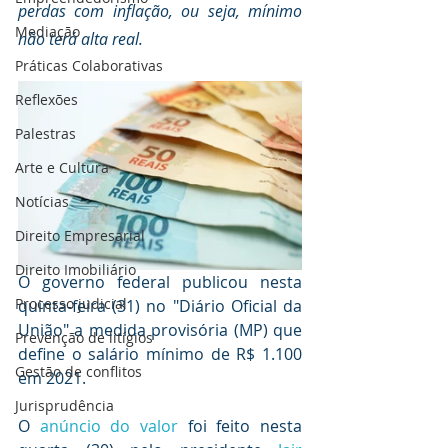
perdas com inflação, ou seja, mínimo 
Mediaçāo
não terá alta real.
Práticas Colaborativas
Reflexões
Palestras
Arte e Cultura
Notícias
Direito Empresarial
Direito Imobiliário
O governo federal publicou nesta 
Processo judicial
quinta-feira (31) no "Diário Oficial da 
União" a medida provisória (MP) que 
Prevenção de litígios
define o salário mínimo de R$ 1.100 
Gestāo de conflitos
em 2021.
Jurisprudência
O 
anúncio do valor
 foi feito nesta 