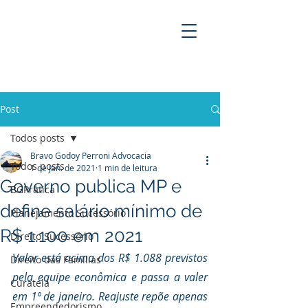
BRAVO GODOY PERRONI
ADVOCACIA
Post
Todos posts
Bravo Godoy Perroni Advocacia
Todos posts
1 de jan. de 2021
1 min de leitura
Governo publica MP e
BGPrática
define salário mínimo de
Planejamento Sucessório
R$ 1.100 em 2021
Direito Sucessório
Valor está acima dos R$ 1.088 previstos 
Direito das Famílias
pela equipe econômica e passa a valer 
Curatela
em 1º de janeiro. Reajuste repõe apenas 
Empreendedorismo