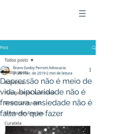
BRAVO GODOY PERRONI
ADVOCACIA
Post
Todos posts
Bravo Godoy Perroni Advocacia
Todos posts
21 de mar. de 2019
2 min de leitura
Depressão não é meio de
BGPrática
vida, bipolaridade não é
Planejamento Sucessório
frescura, ansiedade não é
Direito Sucessório
falta do que fazer
Direito das Famílias
Curatela
Empreendedorismo