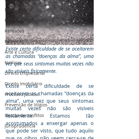
Mediaçāo
Práticas Colaborativas
Reflexões
Palestras
Existe certa dificuldade de se aceitarem 
Arte e Cultura
as chamadas “doenças da alma”, uma 
Notícias
vez que seus sintomas muitas vezes não 
são visíveis fisicamente.
Direito Empresarial
Direito Imobiliário
Existe certa dificuldade de se 
aceitarem as chamadas “doenças da 
Processo judicial
alma”, uma vez que seus sintomas 
Prevenção de litígios
muitas vezes não são visíveis 
Gestāo de conflitos
fisicamente. Estamos tão 
acostumados a enxergar apenas o 
Jurisprudência
que pode ser visto, que tudo aquilo 
que os olhos não veem cerca-se de 