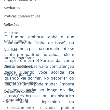
Mediaçāo
Práticas Colaborativas
Reflexões
Palestras
O humor, embora tenha o que 
Arte e Cultura
chamamos de “linha de base”, ou 
seja, como a pessoa normalmente se 
Notícias
sente por padrão individual, não é 
Direito Empresarial
sempre o mesmo! Para se dar conta 
disso, basta observá-lo com atenção 
Direito Imobiliário
desde quando você acorda até 
Processo judicial
quando vai dormir. No decorrer do 
Prevenção de litígios
dia, seu humor pode mudar. Embora 
ele possa variar ao longo do dia, 
Gestāo de conflitos
alterações bruscas ou um histórico 
Jurisprudência
de humor deprimido ou 
excessivamente elevado podem 