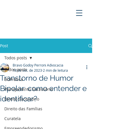
BRAVO GODOY PERRONI
ADVOCACIA
Post
Todos posts
Bravo Godoy Perroni Advocacia
Todos posts
18 de set. de 2023
2 min de leitura
Transtorno de Humor
BGPrática
Bipolar: como entender e
Planejamento Sucessório
identificar?
Direito Sucessório
Direito das Famílias
Curatela
Empreendedorismo