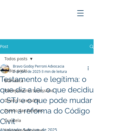
BRAVO GODOY PERRONI
ADVOCACIA
Post
Todos posts
Bravo Godoy Perroni Advocacia
Todos posts
2 de jun. de 2025
3 min de leitura
Testamento e legítima: o
BGPrática
que diz a lei, o que decidiu
Planejamento Sucessório
o STJ e o que pode mudar
Direito Sucessório
com a reforma do Código
Direito das Famílias
Civil
Curatela
Atualizado:
5 de jun. de 2025
Empreendedorismo