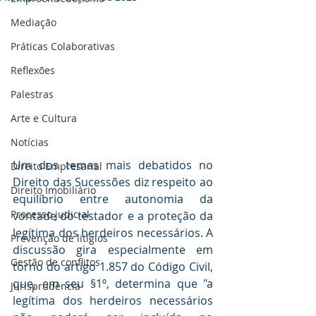
Mediaçāo
Práticas Colaborativas
Reflexões
Palestras
Arte e Cultura
Notícias
Um dos temas mais debatidos no 
Direito Empresarial
Direito das Sucessões diz respeito ao 
Direito Imobiliário
equilíbrio entre autonomia da 
Processo judicial
vontade do testador e a proteção da 
legítima dos herdeiros necessários. A 
Prevenção de litígios
discussão gira especialmente em 
Gestāo de conflitos
torno do artigo 1.857 do Código Civil, 
que, em seu §1º, determina que "a 
Jurisprudência
legítima dos herdeiros necessários 