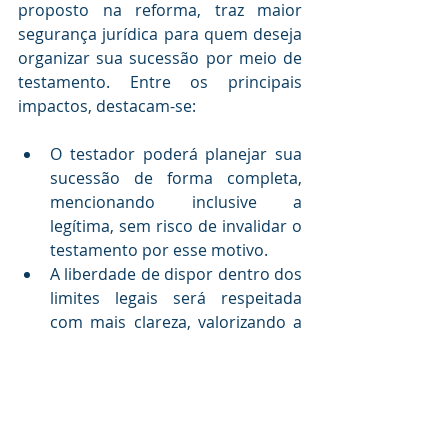
proposto na reforma, traz maior 
segurança jurídica para quem deseja 
organizar sua sucessão por meio de 
testamento. Entre os principais 
impactos, destacam-se:
O testador poderá planejar sua 
sucessão de forma completa, 
mencionando inclusive a 
legítima, sem risco de invalidar o 
testamento por esse motivo.
A liberdade de dispor dentro dos 
limites legais será respeitada 
com mais clareza, valorizando a 
autonomia privada.
A jurisprudência e a futura 
legislação caminham no sentido 
de garantir que a forma como o 
testamento é redigido não 