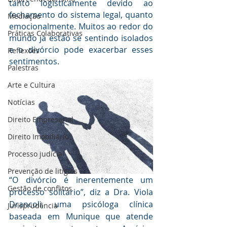
tanto logisticamente devido ao 
fechamento do sistema legal, quanto 
Mediaçāo
emocionalmente. Muitos ao redor do 
Práticas Colaborativas
mundo já estão se sentindo isolados 
e o divórcio pode exacerbar esses 
Reflexões
sentimentos.
Palestras
Arte e Cultura
Notícias
Direito Empresarial
Direito Imobiliário
Processo judicial
Prevenção de litígios
“O divórcio é inerentemente um 
Gestāo de conflitos
processo solitário”, diz a Dra. Viola 
Drancoli, uma psicóloga clínica 
Jurisprudência
baseada em Munique que atende 