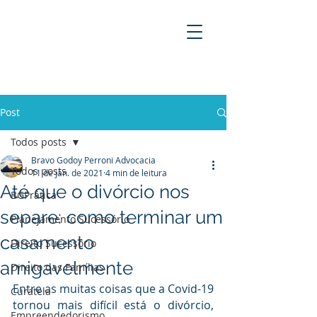
BRAVO GODOY PERRONI
ADVOCACIA
Post
Todos posts
Bravo Godoy Perroni Advocacia
Todos posts
11 de jan. de 2021
4 min de leitura
Até que o divórcio nos
BGPrática
separe: como terminar um
Planejamento Sucessório
casamento
Direito Sucessório
amigavelmente
Direito das Famílias
Entre as muitas coisas que a Covid-19 
Curatela
tornou mais difícil está o divórcio, 
Empreendedorismo