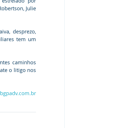
, estrelado por 
Robertson, Julie 
iva, desprezo, 
iliares tem um 
ntes caminhos 
te o litigo nos 
bgpadv.com.br