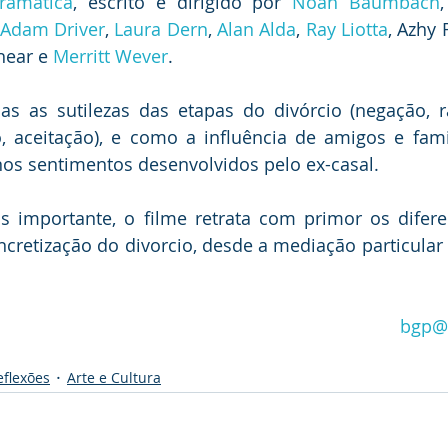
ramática
, escrito e dirigido por 
Noah Baumbach
Adam Driver
, 
Laura Dern
, 
Alan Alda
, 
Ray Liotta
, Azhy 
hear e 
Merritt Wever
.
as as sutilezas das etapas do divórcio (negação, ra
o, aceitação), e como a influência de amigos e fam
os sentimentos desenvolvidos pelo ex-casal.
 importante, o filme retrata com primor os difere
ncretização do divorcio, desde a mediação particular a
bgp@
eflexões
Arte e Cultura