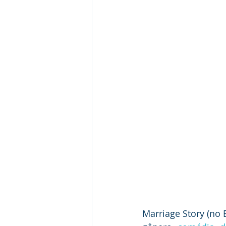
Gestāo de conflitos
Jurispru
Marriage Story (no 