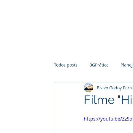
Home
Pilares
Todos posts
BGPrática
Plane
Bravo Godoy Perro
Empreendedorismo
Mediaç
Filme "H
Notícias
Direito Empresarial
https://youtu.be/ZzS