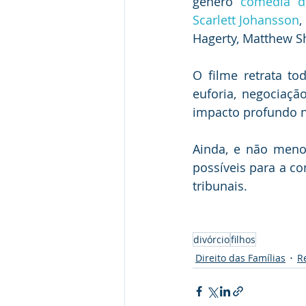
gênero 
comédia d
Scarlett Johansson
, 
Hagerty, Matthew S
O filme retrata tod
euforia, negociaçã
impacto profundo n
Ainda, e não menos
possíveis para a co
tribunais.
divórcio
filhos
Direito das Famílias
R