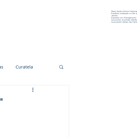
Bravo Godoy Perroni Advocac
Escritório localizado no Rio 
Janeiro
Expertise em Planejamento
Sucessório, Inventário (Direit
Sucessório), Direito das Famíl
Conteúdo
Contato
as
Curatela
Arte e Cultura
"
itígios