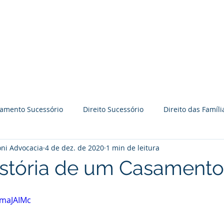
BRAVO GODOY PERRONI
ADVOCACIA
Time BGP
Especialidades
jamento Sucessório
Direito Sucessório
Direito das Famíli
ni Advocacia
4 de dez. de 2020
1 min de leitura
āo
Práticas Colaborativas
Reflexões
Palestras
istória de um Casamento
Direito Imobiliário
Processo judicial
Prevenção de l
omaJAIMc