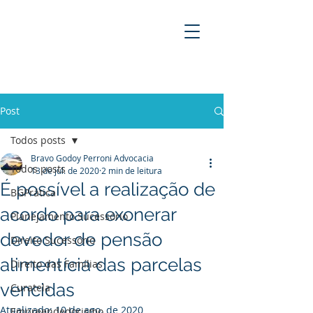
BRAVO GODOY PERRONI
ADVOCACIA
Post
Todos posts
Bravo Godoy Perroni Advocacia
Todos posts
13 de jul. de 2020
2 min de leitura
É possível a realização de
BGPrática
acordo para exonerar
Planejamento Sucessório
devedor de pensão
Direito Sucessório
alimentícia das parcelas
Direito das Famílias
vencidas
Curatela
Atualizado:
10 de ago. de 2020
Empreendedorismo