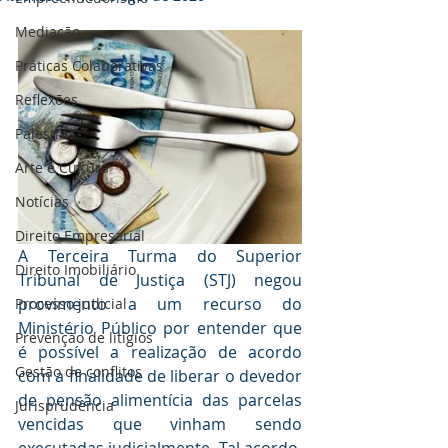
Mediaçāo
Práticas Colaborativas
Reflexões
Palestras
Arte e Cultura
Notícias
Direito Empresarial
A Terceira Turma do Superior 
Direito Imobiliário
Tribunal de Justiça (STJ) negou 
provimento a um recurso do 
Processo judicial
Ministério Público por entender que 
Prevenção de litígios
é possível a realização de acordo 
Gestāo de conflitos
com a finalidade de liberar o devedor 
de pensão alimentícia das parcelas 
Jurisprudência
vencidas que vinham sendo 