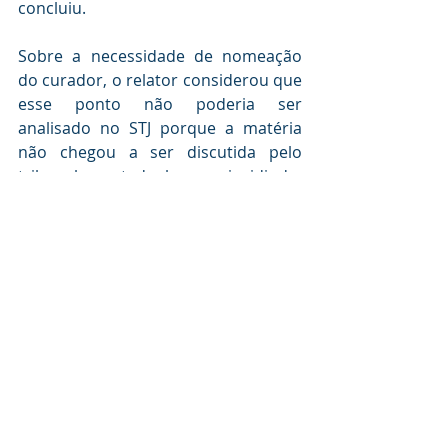
concluiu.
Sobre a necessidade de nomeação 
do curador, o relator considerou que 
esse ponto não poderia ser 
analisado no STJ porque a matéria 
não chegou a ser discutida pelo 
tribunal estadual – incidindo, 
portanto, a 
Súmula 211
.
O número deste processo não é 
divulgado em razão de segredo judicial.​
Fonte: STJ
bgp@bgpadv.com.br
Direito das Famílias
Jurisprudência