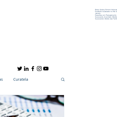
Bravo Godoy Perroni Advocac
Escritório localizado no Rio 
Janeiro
Expertise em Planejamento
Sucessório, Inventário (Direit
Sucessório), Direito das Famíl
Conteúdo
Contato
as
Curatela
Arte e Cultura
Notícias