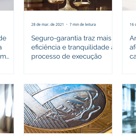
28 de mar. de 2021
7 min de leitura
16 
de
Seguro-garantia traz mais
A
a
eficiência e tranquilidade ao
af
em
processo de execução
c
un