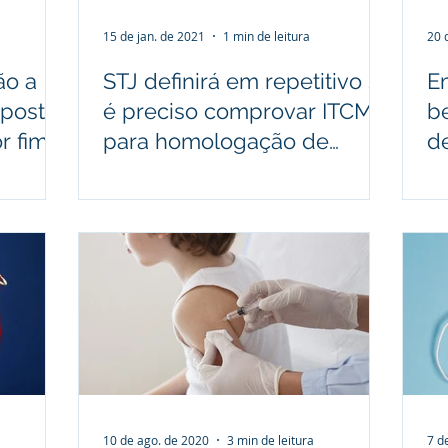
15 de jan. de 2021
1 min de leitura
20 
ão a
STJ definirá em repetitivo se
E
aposta
é preciso comprovar ITCMD
b
r fim
para homologação de
d
po
partilha
c
10 de ago. de 2020
3 min de leitura
7 d