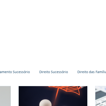
BRAVO GODOY PERRONI
ADVOCACIA
Time BGP
Especialidades
jamento Sucessório
Direito Sucessório
Direito das Famíli
āo
Práticas Colaborativas
Reflexões
Palestras