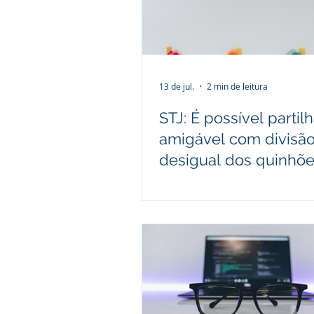
Direito Empresarial
Direito 
Jurisprudência
13 de jul.
2 min de leitura
STJ: É possível partil
amigável com divisã
desigual dos quinhõ
hereditários