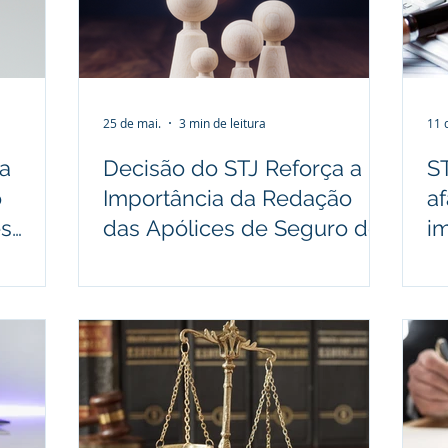
Imobiliário
Processo judicial
Prevenção de litígios
G
25 de mai.
3 min de leitura
11 
ha
Decisão do STJ Reforça a
S
o
Importância da Redação
af
es
das Apólices de Seguro de
i
Vida
p