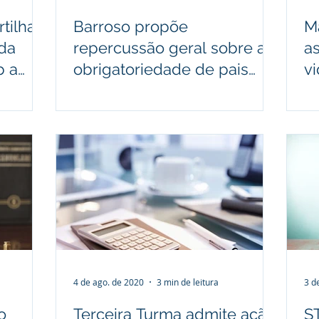
tilha
Barroso propõe
Mã
 da
repercussão geral sobre a
a
b a
obrigatoriedade de pais
v
vacinarem filhos
p
4 de ago. de 2020
3 min de leitura
3 d
o
Terceira Turma admite ação
S