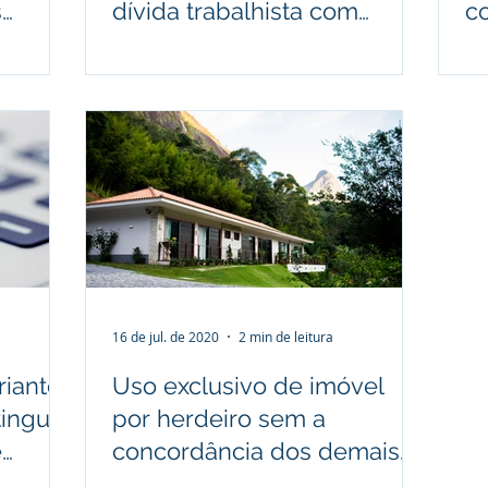
s
dívida trabalhista com
c
cuidadora da mãe
in
16 de jul. de 2020
2 min de leitura
riante
Uso exclusivo de imóvel
inguir
por herdeiro sem a
e
concordância dos demais
gera obrigação de aluguéis