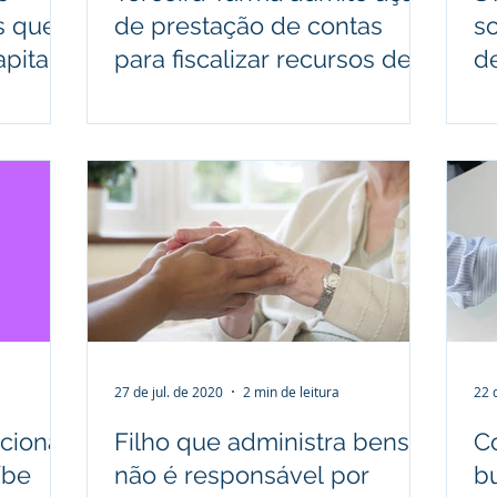
s que
de prestação de contas
s
pital
para fiscalizar recursos de
d
pensão
27 de jul. de 2020
2 min de leitura
22 
ucional
Filho que administra bens
C
íbe
não é responsável por
b