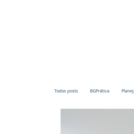
Home
Pilares
Todos posts
BGPrática
Plane
Empreendedorismo
Mediaç