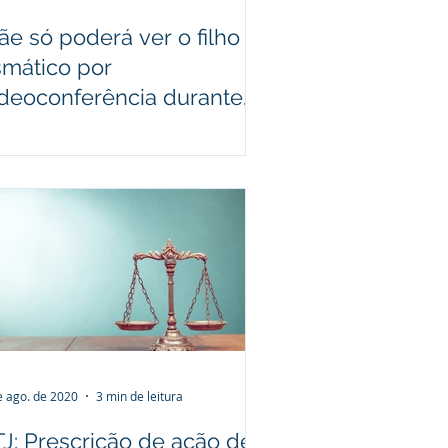
e só poderá ver o filho
smático por
ideoconferência durante
andemia
e ago. de 2020
3 min de leitura
TJ: Prescrição de ação de