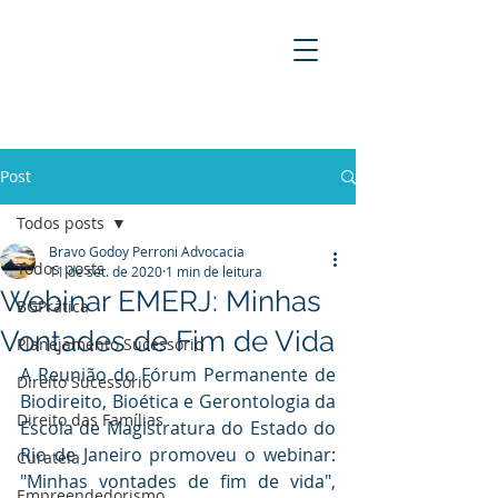
BRAVO GODOY PERRONI
ADVOCACIA
Post
Todos posts
Bravo Godoy Perroni Advocacia
Todos posts
11 de set. de 2020
1 min de leitura
Webinar EMERJ: Minhas
BGPrática
Vontades de Fim de Vida
Planejamento Sucessório
A Reunião do Fórum Permanente de 
Direito Sucessório
Biodireito, Bioética e Gerontologia da 
Direito das Famílias
Escola de Magistratura do Estado do 
Rio de Janeiro promoveu o webinar: 
Curatela
"Minhas vontades de fim de vida", 
Empreendedorismo