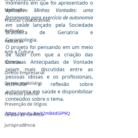
momento em que foi apresentado o 
Mediaçāo
aplicativo 
Minhas Vontades: uma 
ferramenta para exercício de autonomia 
Práticas Colaborativas
em saúde
 lançado pela Sociedade 
Reflexões
Brasileira de Geriatria e 
Gerontologia. 
Palestras
O projeto foi pensando em um meio 
Arte e Cultura
de fazer com que a criação das 
Diretivas Antecipadas de Vontade 
Notícias
sejam mais discutidas entre as 
Direito Empresarial
pessoas idosas e os profissionais, 
Direito Imobiliário
estimular a reflexão sobre 
autonomia em saúde e disponibilizar 
Processo judicial
conteúdos sobre o tema.
Prevenção de litígios
https://youtu.be/Y2mB4dGlP9Q
Gestāo de conflitos
Jurisprudência