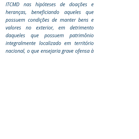
ITCMD nas hipóteses de doações e 
heranças, beneficiando aqueles que 
possuem condições de manter bens e 
valores no exterior, em detrimento 
daqueles que possuem patrimônio 
integralmente localizado em território 
nacional, o que ensejaria grave ofensa à 
isonomia tributária."
A tese foi acompanhada pelos 
ministros Cármen Lúcia, Luiz Fux e 
Gilmar Mendes.
Leia o 
voto
 do ministro Moraes.
Processo: RE 
851.108
Fonte: 
Migalhas
Tema 825 da repercussão 
geral: "É vedado aos estados e 