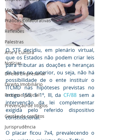
Mediaçāo
Práticas Colaborativas
Reflexões
Palestras
O STF decidiu, em plenário virtual, 
Arte e Cultura
que os Estados não podem criar leis 
Notícias
para tributar as doações e heranças 
de bens no exterior, ou seja, não há 
Direito Empresarial
possibilidade de o ente instituir o 
Direito Imobiliário
ITCMD nas hipóteses previstas no 
artigo 155, § 1º, III, da 
CF/88
 sem a 
Processo judicial
intervenção da lei complementar 
Prevenção de litígios
exigida pelo referido dispositivo 
Gestāo de conflitos
constitucional.
Jurisprudência
O placar ficou 7x4, prevalecendo o 