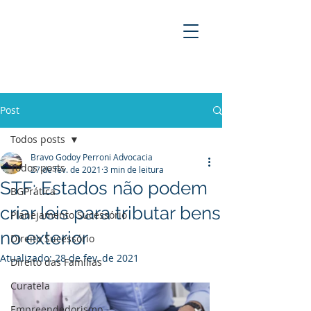
BRAVO GODOY PERRONI
ADVOCACIA
Post
Todos posts
Bravo Godoy Perroni Advocacia
Todos posts
27 de fev. de 2021
3 min de leitura
STF: Estados não podem
BGPrática
criar leis para tributar bens
Planejamento Sucessório
no exterior
Direito Sucessório
Atualizado:
28 de fev. de 2021
Direito das Famílias
Curatela
Empreendedorismo