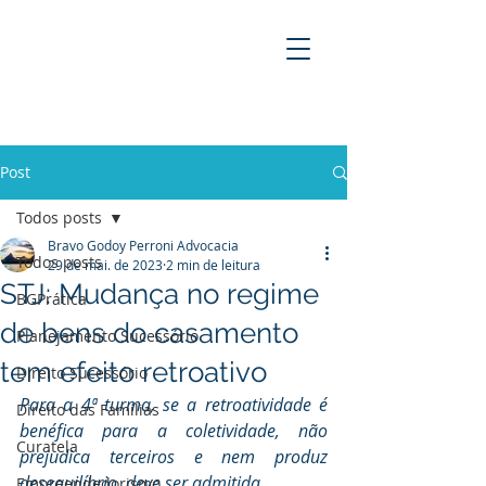
BRAVO GODOY PERRONI
ADVOCACIA
Post
Todos posts
Bravo Godoy Perroni Advocacia
Todos posts
29 de mai. de 2023
2 min de leitura
STJ: Mudança no regime
BGPrática
de bens do casamento
Planejamento Sucessório
tem efeito retroativo
Direito Sucessório
Para a 4ª turma, se a retroatividade é 
Direito das Famílias
benéfica para a coletividade, não 
Curatela
prejudica terceiros e nem produz 
desequilíbrio, deve ser admitida.
Empreendedorismo