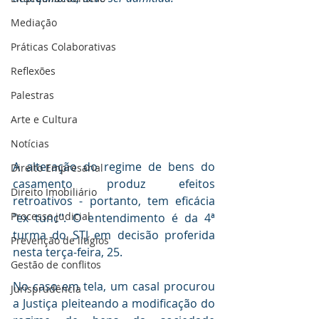
Mediaçāo
Práticas Colaborativas
Reflexões
Palestras
Arte e Cultura
Notícias
A alteração do regime de bens do 
Direito Empresarial
casamento produz efeitos 
Direito Imobiliário
retroativos - portanto, tem eficácia 
Processo judicial
"ex tunc". O entendimento é da 4ª 
turma do STJ em decisão proferida 
Prevenção de litígios
nesta terça-feira, 25.
Gestāo de conflitos
No caso em tela, um casal procurou 
Jurisprudência
a Justiça pleiteando a modificação do 