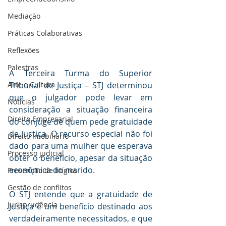
Mediaçāo
Práticas Colaborativas
Reflexões
Palestras
A Terceira Turma do Superior 
Tribunal de Justiça – STJ determinou 
Arte e Cultura
que o julgador pode levar em 
Notícias
consideração a situação financeira 
Direito Empresarial
do cônjuge de quem pede gratuidade 
de Justiça. O recurso especial não foi 
Direito Imobiliário
dado para uma mulher que esperava 
Processo judicial
obter o benefício, apesar da situação 
econômica do marido.
Prevenção de litígios
Gestāo de conflitos
O STJ entende que a gratuidade de 
Jurisprudência
Justiça é um benefício destinado aos 
verdadeiramente necessitados, e que 