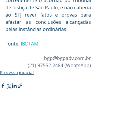
corretamente o acórdão do Tribunal 
de Justiça de São Paulo, e não caberia 
ao STJ rever fatos e provas para 
afastar as conclusões alcançadas 
pelas instâncias ordinárias.
Fonte: 
IBDFAM
bgp@bgpadv.com.br
(21) 97552-2484
 (WhatsApp)
Processo judicial
Posts recentes
Ver tudo