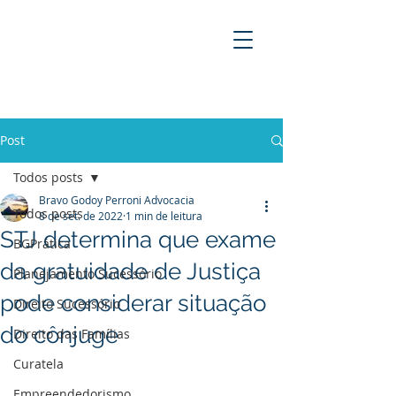
BRAVO GODOY PERRONI
ADVOCACIA
Post
Todos posts
Bravo Godoy Perroni Advocacia
Todos posts
8 de set. de 2022
1 min de leitura
STJ determina que exame
BGPrática
da gratuidade de Justiça
Planejamento Sucessório
pode considerar situação
Direito Sucessório
do cônjuge
Direito das Famílias
Curatela
Empreendedorismo