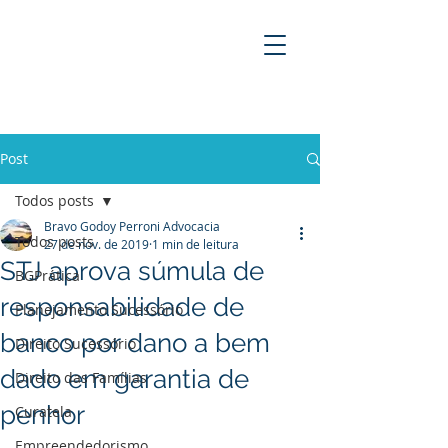
BRAVO GODOY PERRONI
ADVOCACIA
Post
Todos posts
Bravo Godoy Perroni Advocacia
Todos posts
27 de nov. de 2019
1 min de leitura
STJ aprova súmula de
BGPrática
responsabilidade de
Planejamento Sucessório
banco por dano a bem
Direito Sucessório
dado em garantia de
Direito das Famílias
penhor
Curatela
Empreendedorismo