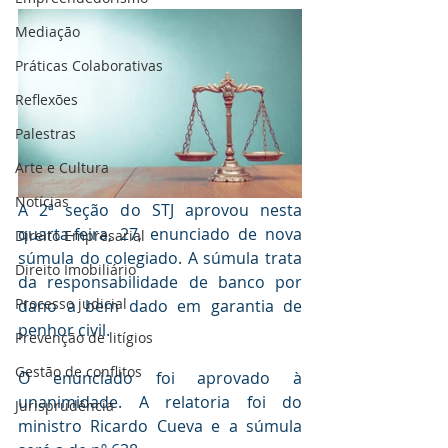
Mediaçāo
Práticas Colaborativas
Reflexões
Palestras
Arte e Cultura
Notícias
A 2ª seção do STJ aprovou nesta 
quarta-feira, 27, enunciado de nova 
Direito Empresarial
súmula do colegiado. A súmula trata 
Direito Imobiliário
da responsabilidade de banco por 
Processo judicial
dano a bem dado em garantia de 
penhor civil.
Prevenção de litígios
Gestāo de conflitos
O enunciado foi aprovado à 
unanimidade. A relatoria foi do 
Jurisprudência
ministro Ricardo Cueva e a súmula 