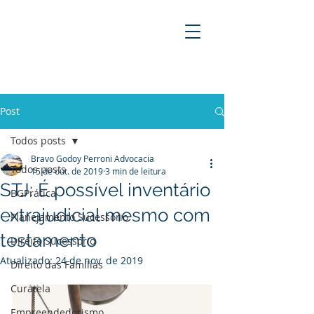
BRAVO GODOY PERRONI
ADVOCACIA
Post
Todos posts
Bravo Godoy Perroni Advocacia
Todos posts
15 de out. de 2019
3 min de leitura
STJ: É possível inventário
BGPrática
extrajudicial mesmo com
Planejamento Sucessório
testamento
Direito Sucessório
Atualizado:
24 de nov. de 2019
Direito das Famílias
Curatela
Empreendedorismo