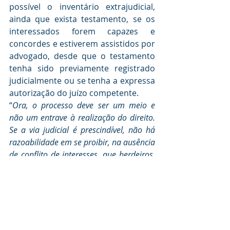
possível o inventário extrajudicial, 
ainda que exista testamento, se os 
interessados forem capazes e 
concordes e estiverem assistidos por 
advogado, desde que o testamento 
tenha sido previamente registrado 
judicialmente ou se tenha a expressa 
autorização do juízo competente.
“
Ora, o processo deve ser um meio e 
não um entrave à realização do direito. 
Se a via judicial é prescindível, não há 
razoabilidade em se proibir, na ausência 
de conflito de interesses, que herdeiros, 
maiores e capazes, se socorram da via 
administrativa para dar efetividade a 
um testamento já tido como válido pela 
Justiça
.”
No caso dos autos, como todos os 