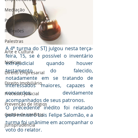
Mediaçāo
Práticas Colaborativas
Reflexões
Palestras
A 4ª turma do STJ julgou nesta terça-
Arte e Cultura
feira, 15, se é possível o inventário 
Notícias
extrajudicial quando houver 
testamento do falecido, 
Direito Empresarial
notadamente em se tratando de 
Direito Imobiliário
interessados maiores, capazes e 
concordes, devidamente 
Processo judicial
acompanhados de seus patronos.
Prevenção de litígios
O precedente inédito foi relatado 
pelo ministro Luis Felipe Salomão, e a 
Gestāo de conflitos
turma foi unânime em acompanhar o 
Jurisprudência
voto do relator.