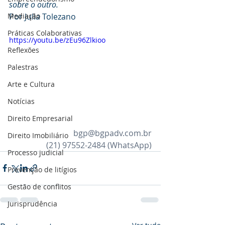
sobre o outro.
Mediaçāo
Por Julia Tolezano 
Práticas Colaborativas
https://youtu.be/zEu96Zlkioo
Reflexões
Palestras
Arte e Cultura
Notícias
Direito Empresarial
bgp@bgpadv.com.br
Direito Imobiliário
(21) 97552-2484
 (WhatsApp)
Processo judicial
Prevenção de litígios
Gestāo de conflitos
Jurisprudência