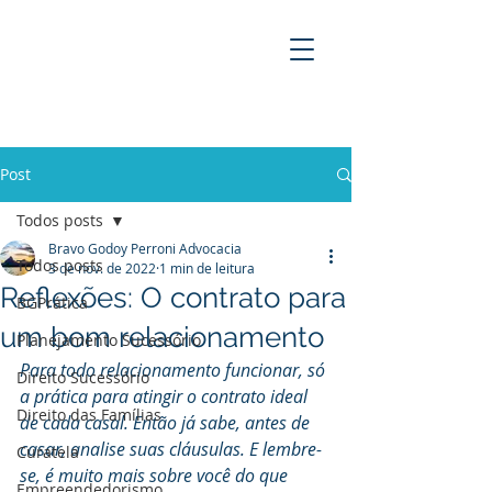
BRAVO GODOY PERRONI
ADVOCACIA
Post
Todos posts
Bravo Godoy Perroni Advocacia
Todos posts
3 de nov. de 2022
1 min de leitura
Reflexões: O contrato para
BGPrática
um bom relacionamento
Planejamento Sucessório
Para todo relacionamento funcionar, só 
Direito Sucessório
a prática para atingir o contrato ideal 
Direito das Famílias
de cada casal. Então já sabe, antes de 
casar, analise suas cláusulas. E lembre-
Curatela
se, é muito mais sobre você do que 
Empreendedorismo