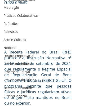
renda e multa
Mediaçāo
Práticas Colaborativas
Reflexões
Palestras
Arte e Cultura
Notícias
A Receita Federal do Brasil (RFB) 
Direito Empresarial
publicou a 
Instrução Normativa nº 
2.219, de 19 de setembro de 2024
, 
Direito Imobiliário
que regulamenta o Regime Especial 
Processo judicial
de Regularização Geral de Bens 
Prevenção de litígios
Cambial e Tributária (RERCT-Geral). O 
programa permite que pessoas 
Gestāo de conflitos
físicas e jurídicas regularizem ativos 
Jurisprudência
de origem lícita mantidos no Brasil 
ou no exterior.