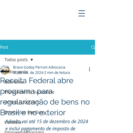
BRAVO GODOY PERRONI
ADVOCACIA
Post
Todos posts
Bravo Godoy Perroni Advocacia
Todos posts
30 de set. de 2024
2 min de leitura
Receita Federal abre
BGPrática
programa para
Planejamento Sucessório
regularização de bens no
Direito Sucessório
Brasil e no exterior
Direito das Famílias
Adesão vai até 15 de dezembro de 2024 
Curatela
e inclui pagamento de imposto de 
Empreendedorismo