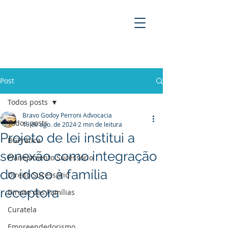
BRAVO GODOY PERRONI
ADVOCACIA
Post
Todos posts
Bravo Godoy Perroni Advocacia
Todos posts
19 de ago. de 2024
2 min de leitura
Projeto de lei institui a
BGPrática
senexão como integração
Planejamento Sucessório
do idoso à família
Direito Sucessório
receptora
Direito das Famílias
Curatela
Empreendedorismo