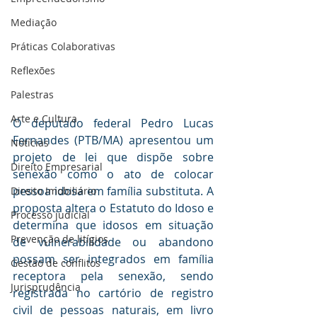
Mediaçāo
Práticas Colaborativas
Reflexões
Palestras
Arte e Cultura
O deputado federal Pedro Lucas 
Fernandes (PTB/MA) apresentou um 
Notícias
projeto de lei que dispõe sobre 
Direito Empresarial
senexão como o ato de colocar 
pessoa idosa em família substituta. A 
Direito Imobiliário
proposta altera o Estatuto do Idoso e 
Processo judicial
determina que idosos em situação 
Prevenção de litígios
de vulnerabilidade ou abandono 
possam ser integrados em família 
Gestāo de conflitos
receptora pela senexão, sendo 
Jurisprudência
registrada no cartório de registro 
civil de pessoas naturais, em livro 