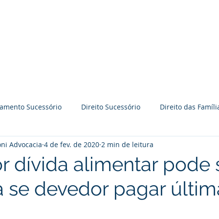
BRAVO GODOY PERRONI
ADVOCACIA
Time BGP
Especialidades
jamento Sucessório
Direito Sucessório
Direito das Famíli
ni Advocacia
4 de fev. de 2020
2 min de leitura
āo
Práticas Colaborativas
Reflexões
Palestras
r dívida alimentar pode 
 se devedor pagar última
Direito Imobiliário
Processo judicial
Prevenção de l