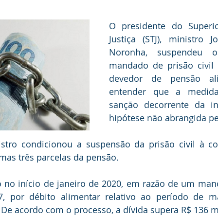
dência
O presidente do Superio
Justiça (STJ), ministro 
Noronha, suspendeu os
mandado de prisão civil 
devedor de pensão alim
entender que a medida
sanção decorrente da in
hipótese não abrangida pel
istro condicionou a suspensão da prisão civil à c
mas três parcelas da pensão.
no início de janeiro de 2020, em razão de um mand
7, por débito alimentar relativo ao período de m
De acordo com o processo, a dívida supera R$ 136 mi