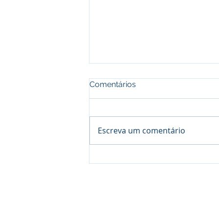
Comentários
Escreva um comentário
Guarda compartilhada e
regulamentação de
convivência: por que esta é
uma das ações mais difíceis
do Direito das Famílias?