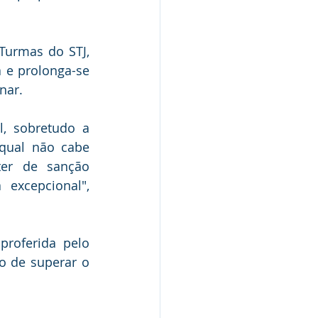
Turmas do STJ, 
 e prolonga-se 
nar.
, sobretudo a 
qual não cabe 
ter de sanção 
excepcional", 
oferida pelo 
o de superar o 