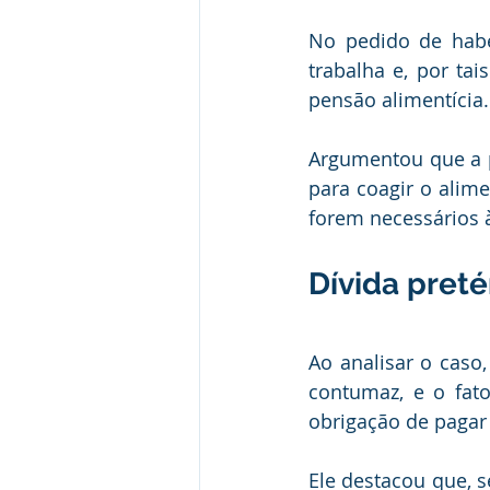
No pedido de habe
trabalha e, por tai
pensão alimentícia.
Argumentou que a pr
para coagir o alime
forem necessários à
Dívida pre​​té
Ao analisar o caso
contumaz, e o fato 
obrigação de pagar
Ele destacou que, s