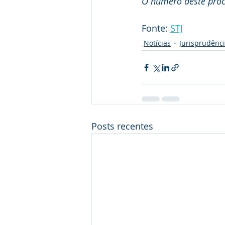
O número deste proce
Fonte: 
STJ
Notícias
Jurisprudênc
Posts recentes