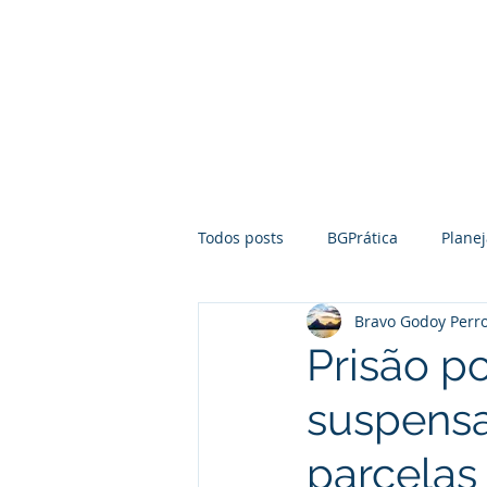
Home
Pilares
Todos posts
BGPrática
Plane
Bravo Godoy Perro
Empreendedorismo
Mediaç
Prisão po
suspensa
Notícias
Direito Empresarial
parcelas