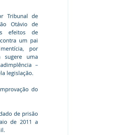
r Tribunal de 
João Otávio de 
 efeitos de 
contra um pai 
entícia, por 
 sugere uma 
adimplência – 
a legislação.
omprovação do 
ado de prisão 
aio de 2011 a 
l.