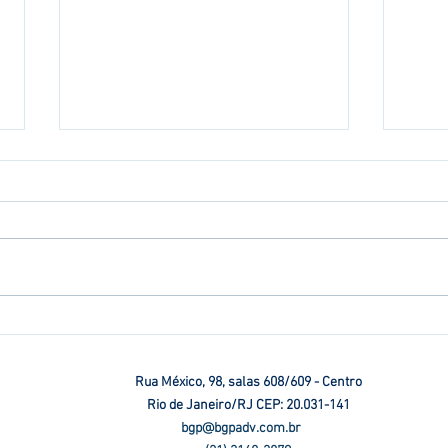
Projeto obriga agressor a
STJ:
pagar despesas de vítima
amig
que precisar mudar de
desi
Rua México, 98, salas 608/609 - Centro
imóvel
here
Rio de Janeiro/RJ CEP: 20.031-141
bgp@bgpadv.com.br