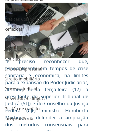
Mediaçāo
Práticas Colaborativas
Reflexões
Palestras
Arte e Cultura
Notícias
"É preciso reconhecer que, 
especialmente em tempos de crise 
Direito Empresarial
sanitária e econômica, há limites 
Direito Imobiliário
para a expansão do Poder Judiciário", 
Processo judicial
afirmou nesta terça-feira (17) o 
presidente do Superior Tribunal de 
Prevenção de litígios
Justiça (STJ) e do Conselho da Justiça 
Gestāo de conflitos
Federal (CJF), ministro Humberto 
Martins, ao defender a ampliação 
Jurisprudência
dos métodos consensuais para 