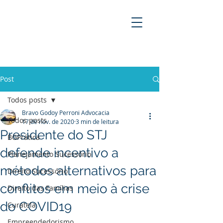
BRAVO GODOY PERRONI
ADVOCACIA
Post
Todos posts
Bravo Godoy Perroni Advocacia
Todos posts
17 de nov. de 2020
3 min de leitura
Presidente do STJ
BGPrática
defende incentivo a
Planejamento Sucessório
métodos alternativos para
Direito Sucessório
conflitos em meio à crise
Direito das Famílias
do COVID19
Curatela
Empreendedorismo