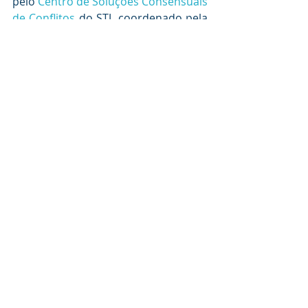
pelo 
Centro de Soluções Consensuais 
de Conflitos
 do STJ, coordenado pela 
ministra Nancy Andrighi. Ainda de 
acordo com o presidente, o prestígio 
dos métodos consensuais já está 
internalizado no dia a dia dos 
ministros.  
"O ministro, antes de decidir, dialoga 
com as partes. Por isso, sou 
favorável à presença física. É muito 
mais fácil enxergar a verdade real 
estando próximo, apertando as 
mãos, sentindo as palavras, em meio 
ao calor humano" – concluiu.
Fonte: 
STJ
bgp@bgpadv.com.br