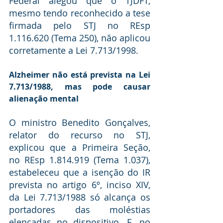
Federal alegou que o TJDFT, 
mesmo tendo reconhecido a tese 
firmada pelo STJ no REsp 
1.116.620 (
Tema 250
), não aplicou 
corretamente a Lei 7.713/1998.
Alzheimer não está prevista na Lei 
7.713/1988, mas pode causar 
alienação mental
O ministro Benedito Gonçalves, 
relator do recurso no STJ, 
explicou que a Primeira Seção, 
no REsp 1.814.919 (
Tema 1.037
), 
estabeleceu que a isenção do IR 
prevista no 
artigo 6º, inciso XIV, 
da Lei 7.713/1988
 só alcança os 
portadores das moléstias 
elencadas no dispositivo. E, no 