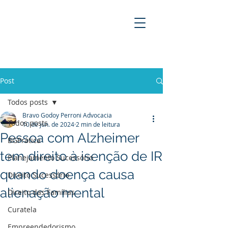
BRAVO GODOY PERRONI
ADVOCACIA
Post
Todos posts
Bravo Godoy Perroni Advocacia
Todos posts
10 de jun. de 2024
2 min de leitura
Pessoa com Alzheimer
BGPrática
tem direito à isenção de IR
Planejamento Sucessório
quando doença causa
Direito Sucessório
alienação mental
Direito das Famílias
Curatela
Empreendedorismo