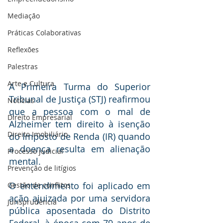
Mediaçāo
Práticas Colaborativas
Reflexões
Palestras
Arte e Cultura
A Primeira Turma do Superior 
Tribunal de Justiça (STJ) reafirmou 
Notícias
que a pessoa com o mal de 
Direito Empresarial
Alzheimer tem direito à isenção 
Direito Imobiliário
do Imposto de Renda (IR) quando 
a doença resulta em alienação 
Processo judicial
mental.
Prevenção de litígios
O entendimento foi aplicado em 
Gestāo de conflitos
ação ajuizada por uma servidora 
Jurisprudência
pública aposentada do Distrito 