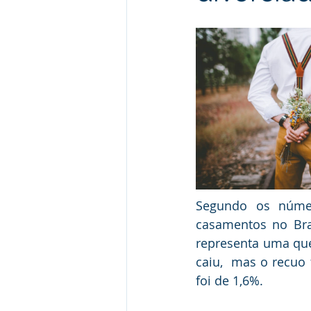
Gestāo de conflitos
Jurispru
Segundo os númer
casamentos no Bra
representa uma que
caiu,  mas o recuo 
foi de 1,6%.