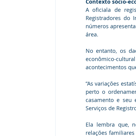
Contexto sócio-ec
A oficiala de regi
Registradores do I
números apresentado
área.
No entanto, os da
econômico-cult
acontecimentos que
“As variações estat
perto o ordenamen
casamento e seu e
Serviços de Registro
Ela lembra que, n
relações familiare