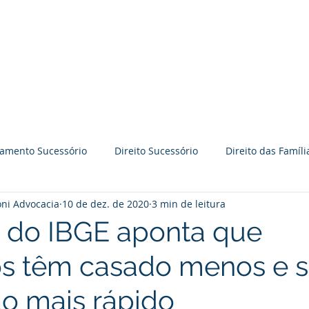
BRAVO GODOY PERRONI
ADVOCACIA
Time BGP
Especialidades
jamento Sucessório
Direito Sucessório
Direito das Famíli
ni Advocacia
10 de dez. de 2020
3 min de leitura
āo
Práticas Colaborativas
Reflexões
Palestras
 do IBGE aponta que
ros têm casado menos e 
Direito Imobiliário
Processo judicial
Prevenção de l
do mais rápido