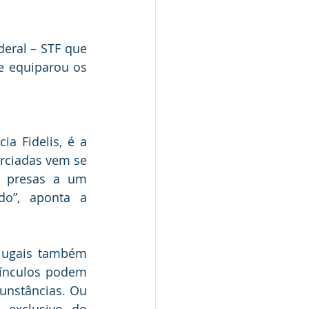
eral – STF que 
 equiparou os 
a Fidelis, é a 
rciadas vem se 
s presas a um 
o”, aponta a 
jugais também 
vínculos podem 
unstâncias. Ou 