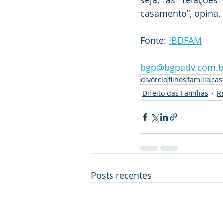
seja, as relaçõe
casamento”, opina.
Fonte: 
IBDFAM
bgp@bgpadv.com.b
divórcio
filhos
familia
ca
Direito das Famílias
R
Posts recentes