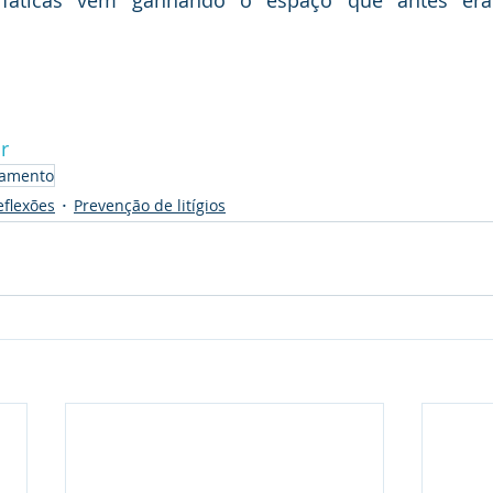
s fáticas vêm ganhando o espaço que antes era 
r
samento
eflexões
Prevenção de litígios