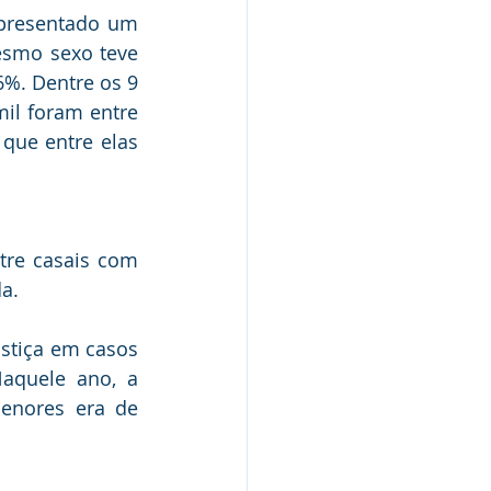
presentado um 
esmo sexo teve 
%. Dentre os 9 
l foram entre 
que entre elas 
tre casais com 
a.
stiça em casos 
quele ano, a 
enores era de 