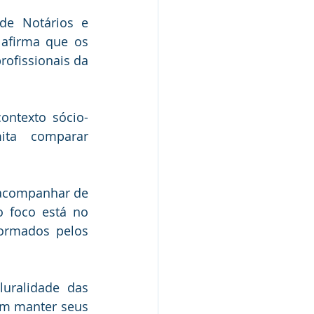
de Notários e 
 afirma que os 
ofissionais da 
ntexto sócio-
ta comparar 
 acompanhar de 
 foco está no 
ormados pelos 
uralidade das 
em manter seus 