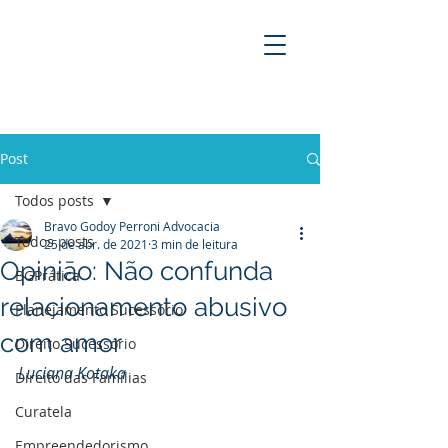
BRAVO GODOY PERRONI
ADVOCACIA
Post
Todos posts
Bravo Godoy Perroni Advocacia
Todos posts
25 de abr. de 2021
3 min de leitura
Opiniāo: Não confunda
BGPrática
relacionamento abusivo
Planejamento Sucessório
com amor
Direito Sucessório
Luciana Kotaka
Direito das Famílias
Curatela
Empreendedorismo