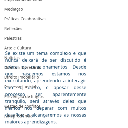
Mediaçāo
Práticas Colaborativas
Reflexões
Palestras
Arte e Cultura
Se existe um tema complexo e que 
Notícias
nunca deixará de ser discutido é 
sobre os relacionamentos. Desde 
Direito Empresarial
que nascemos estamos nos 
Direito Imobiliário
exercitando, aprendendo a interagir 
Processo judicial
com o outro, e apesar desse 
processo ser aparentemente 
Prevenção de litígios
tranquilo, será através deles que 
Gestāo de conflitos
iremos nos deparar com muitos 
desafios, e alcançaremos as nossas 
Jurisprudência
maiores aprendizagens.