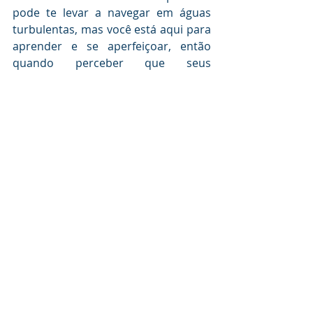
pode te levar a navegar em águas 
turbulentas, mas você está aqui para 
aprender e se aperfeiçoar, então 
quando perceber que seus 
relacionamentos não estão fluindo, é 
preciso voltar a atenção para dentro 
de si mesmo e verificar os detalhes 
dessa trajetória. Em qualquer um 
dos lados que você estiver nessa 
história, seja do que humilha ou de 
quem se sente humilhado, a direção 
é a mesma, buscar um caminho leve 
à cura.
Fonte: 
Estadāo
bgp@bgpadv.com.br