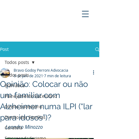
BRAVO GODOY PERRONI
ADVOCACIA
Post
Todos posts
Bravo Godoy Perroni Advocacia
Todos posts
6 de jan. de 2021
7 min de leitura
Opinião: Colocar ou não
BGPrática
um familiar com
Planejamento Sucessório
Alzheimer numa ILPI (“lar
Direito Sucessório
para idosos”)?
Direito das Famílias
Leandro Minozzo
Curatela
Empreendedorismo