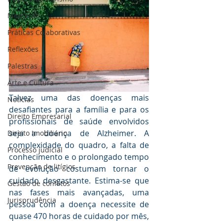
Mediaçāo
Práticas Colaborativas
Reflexões
Palestras
Arte e Cultura
Talvez uma das doenças mais 
Notícias
desafiantes para a família e para os 
Direito Empresarial
profissionais de saúde envolvidos 
seja a doença de Alzheimer. A 
Direito Imobiliário
complexidade do quadro, a falta de 
Processo judicial
conhecimento e o prolongado tempo 
Prevenção de litígios
de evolução costumam tornar o 
cuidado desgastante. Estima-se que 
Gestāo de conflitos
nas fases mais avançadas, uma 
Jurisprudência
pessoa com a doença necessite de 
quase 470 horas de cuidado por mês, 