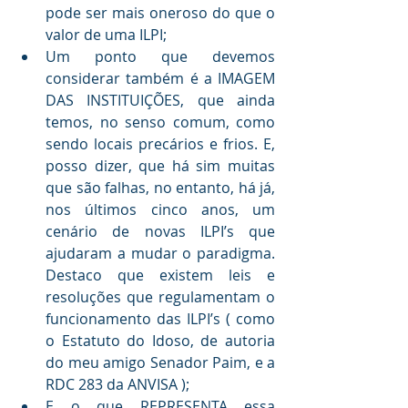
pode ser mais oneroso do que o 
valor de uma ILPI;
Um ponto que devemos 
considerar também é a IMAGEM 
DAS INSTITUIÇÕES, que ainda 
temos, no senso comum, como 
sendo locais precários e frios. E, 
posso dizer, que há sim muitas 
que são falhas, no entanto, há já, 
nos últimos cinco anos, um 
cenário de novas ILPI’s que 
ajudaram a mudar o paradigma. 
Destaco que existem leis e 
resoluções que regulamentam o 
funcionamento das ILPI’s ( como 
o Estatuto do Idoso, de autoria 
do meu amigo Senador Paim, e a 
RDC 283 da ANVISA );
E o que REPRESENTA essa 