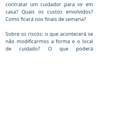
contratar um cuidador para vir em 
casa? Quais os custos envolvidos? 
Como ficará nos finais de semana?
Sobre os riscos: o que acontecerá se 
não modificarmos a forma e o local 
de cuidado? O que poderá 
acontecer? Há risco do cuidador 
entrar em processo de adoecimento? 
Haverá prejuízo para o familiar caso 
ele vá morar num lar? O que pode 
acontecer de “errado”?
Quais as alternativas para diminuir 
os riscos envolvidos?
Num processo de decisão, também é 
importante sabermos se a decisão 
que iremos tomar é reversível ou 