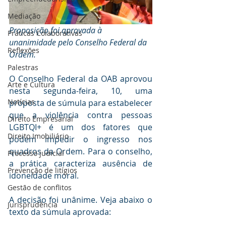
Mediaçāo
Proposição foi aprovada à 
Práticas Colaborativas
unanimidade pelo Conselho Federal da 
Reflexões
Ordem.
Palestras
O Conselho Federal da OAB aprovou 
Arte e Cultura
nesta segunda-feira, 10, uma 
Notícias
proposta de súmula para estabelecer 
que a violência contra pessoas 
Direito Empresarial
LGBTQI+ é um dos fatores que 
Direito Imobiliário
podem impedir o ingresso nos 
quadros da Ordem. Para o conselho, 
Processo judicial
a prática caracteriza ausência de 
Prevenção de litígios
idoneidade moral.
Gestāo de conflitos
A decisão foi unânime. Veja abaixo o 
Jurisprudência
texto da súmula aprovada: