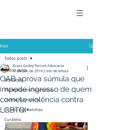
BRAVO GODOY PERRONI
ADVOCACIA
Post
Todos posts
Bravo Godoy Perroni Advocacia
Todos posts
11 de jun. de 2019
2 min de leitura
OAB aprova súmula que
BGPrática
impede ingresso de quem
Planejamento Sucessório
comete violência contra
Direito Sucessório
LGBTQI+
Direito das Famílias
Curatela
Empreendedorismo