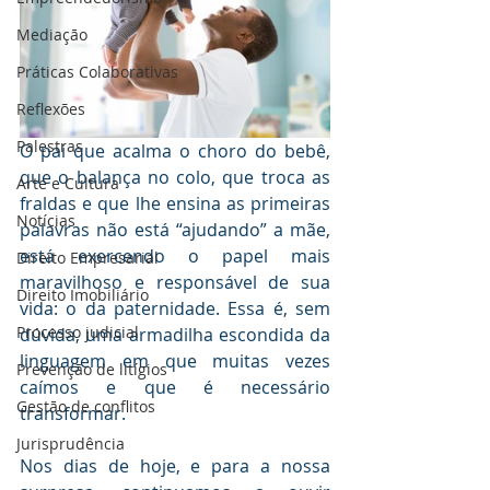
Mediaçāo
Práticas Colaborativas
Reflexões
Palestras
O pai que acalma o choro do bebê, 
que o balança no colo, que troca as 
Arte e Cultura
fraldas e que lhe ensina as primeiras 
Notícias
palavras não está “ajudando” a mãe, 
está exercendo o papel mais 
Direito Empresarial
maravilhoso e responsável de sua 
Direito Imobiliário
vida: o da paternidade. Essa é, sem 
Processo judicial
dúvida, uma armadilha escondida da 
linguagem em que muitas vezes 
Prevenção de litígios
caímos e que é necessário 
Gestāo de conflitos
transformar.
Jurisprudência
Nos dias de hoje, e para a nossa 