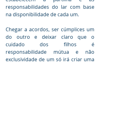
responsabilidades do lar com base 
na disponibilidade de cada um.
Chegar a acordos, ser cúmplices um 
do outro e deixar claro que o 
cuidado dos filhos é 
responsabilidade mútua e não 
exclusividade de um só irá criar uma 
harmonia favorecedora em que a 
criança irá crescer com felicidade, 
pois terá acima de tudo um ótimo 
exemplo.
Da mesma forma, e além dos 
grandes esforços que cada família 
realiza no seio de seu próprio lar, é 
necessário que a sociedade também 
seja sensível a esse tipo de 