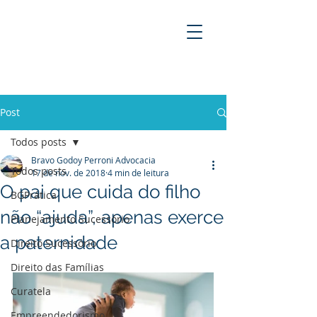
BRAVO GODOY PERRONI
ADVOCACIA
Post
Todos posts
Bravo Godoy Perroni Advocacia
Todos posts
17 de nov. de 2018
4 min de leitura
O pai que cuida do filho
BGPrática
não “ajuda”, apenas exerce
Planejamento Sucessório
a paternidade
Direito Sucessório
Direito das Famílias
Curatela
Empreendedorismo