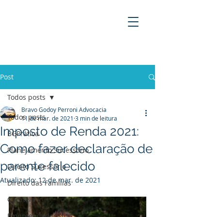
BRAVO GODOY PERRONI
ADVOCACIA
Post
Todos posts
Bravo Godoy Perroni Advocacia
Todos posts
11 de mar. de 2021
3 min de leitura
Imposto de Renda 2021:
BGPrática
Como fazer declaração de
Planejamento Sucessório
parente falecido
Direito Sucessório
Atualizado:
12 de mar. de 2021
Direito das Famílias
Curatela
Empreendedorismo