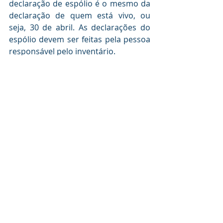
declaração de espólio é o mesmo da 
declaração de quem está vivo, ou 
seja, 30 de abril. As declarações do 
espólio devem ser feitas pela pessoa 
responsável pelo inventário. 
O envio fora do prazo está sujeito à 
multa de 1% ao mês ou fração do 
imposto devido, observados os 
valores mínimos de R$ 165,74 e 
máximo de 20% do imposto devido. 
Caso não haja imposto devido, a 
multa é fixada em R$ 165,74. 
Se ninguém entregou as declarações 
da pessoa falecida em anos 
anteriores à Receita Federal, ou se o 
falecido deixou de fazer a declaração 
em algum ano quando estava vivo, o 