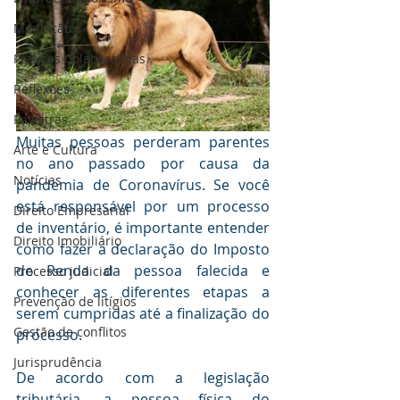
Mediaçāo
Práticas Colaborativas
Reflexões
Palestras
Muitas pessoas perderam parentes 
Arte e Cultura
no ano passado por causa da 
Notícias
pandemia de Coronavírus. Se você 
está responsável por um processo 
Direito Empresarial
de inventário, é importante entender 
Direito Imobiliário
como fazer a declaração do Imposto 
de Renda da pessoa falecida e 
Processo judicial
conhecer as diferentes etapas a 
Prevenção de litígios
serem cumpridas até a finalização do 
Gestāo de conflitos
processo.
Jurisprudência
De acordo com a legislação 
tributária, a pessoa física do 