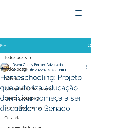
BRAVO GODOY PERRONI
ADVOCACIA
Post
Todos posts
Bravo Godoy Perroni Advocacia
Todos posts
15 de ago. de 2022
4 min de leitura
Homeschooling: Projeto
BGPrática
que autoriza educação
Planejamento Sucessório
domiciliar começa a ser
Direito Sucessório
discutido no Senado
Direito das Famílias
Curatela
Empreendedorismo