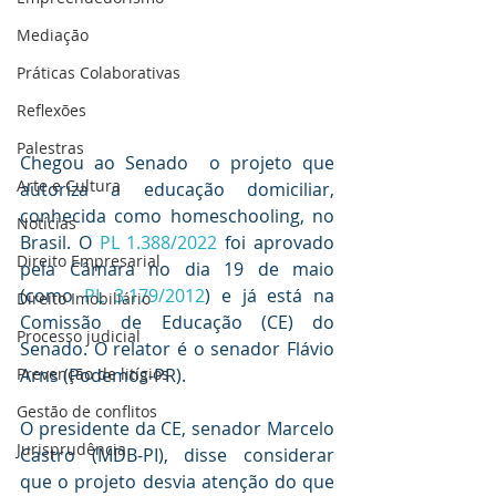
Mediaçāo
Práticas Colaborativas
Reflexões
Palestras
Chegou ao Senado  o projeto que 
Arte e Cultura
autoriza a educação domiciliar, 
conhecida como homeschooling, no 
Notícias
Brasil. O 
PL 1.388/2022
 foi aprovado 
Direito Empresarial
pela Câmara no dia 19 de maio 
(como 
PL 3.179/2012
) e já está na 
Direito Imobiliário
Comissão de Educação (CE) do 
Processo judicial
Senado. O relator é o senador Flávio 
Arns (Podemos-PR).
Prevenção de litígios
Gestāo de conflitos
O presidente da CE, senador Marcelo 
Jurisprudência
Castro (MDB-PI), disse considerar 
que o projeto desvia atenção do que 