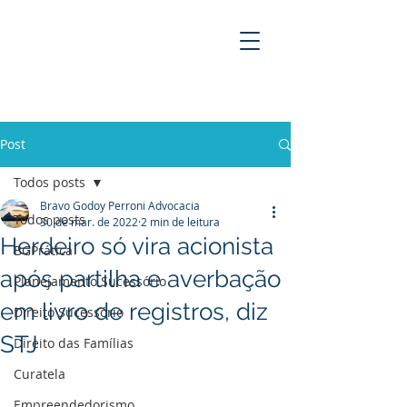
BRAVO GODOY PERRONI
ADVOCACIA
Post
Todos posts
Bravo Godoy Perroni Advocacia
Todos posts
30 de mar. de 2022
2 min de leitura
Herdeiro só vira acionista
BGPrática
após partilha e averbação
Planejamento Sucessório
em livro de registros, diz
Direito Sucessório
STJ
Direito das Famílias
Curatela
Empreendedorismo