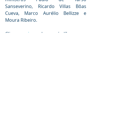
Sanseverino, Ricardo Villas Bôas 
Cueva, Marco Aurélio Bellizze e 
Moura Ribeiro.
Clique 
aqui
 para ler o acórdão
REsp 1.953.211
Fonte: 
ConJur
bgp@bgpadv.com.br 
Planejamento Sucessório
Direito Empresarial