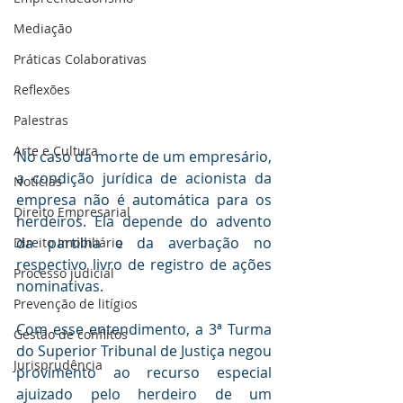
Mediaçāo
Práticas Colaborativas
Reflexões
Palestras
Arte e Cultura
No caso da morte de um empresário, 
a condição jurídica de acionista da 
Notícias
empresa não é automática para os 
Direito Empresarial
herdeiros. Ela depende do advento 
da partilha e da averbação no 
Direito Imobiliário
respectivo livro de registro de ações 
Processo judicial
nominativas.
Prevenção de litígios
Com esse entendimento, a 3ª Turma 
Gestāo de conflitos
do Superior Tribunal de Justiça negou 
Jurisprudência
provimento ao recurso especial 
ajuizado pelo herdeiro de um 