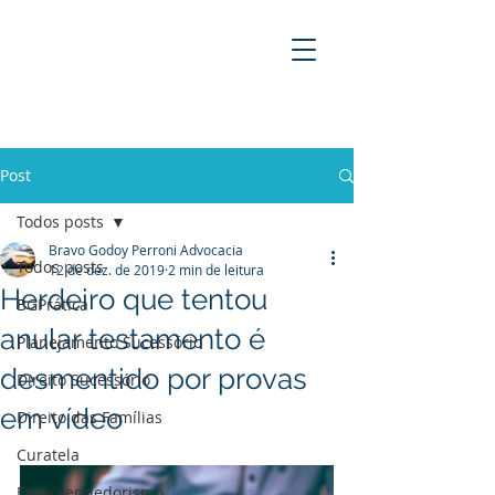
BRAVO GODOY PERRONI
ADVOCACIA
Post
Todos posts
Bravo Godoy Perroni Advocacia
Todos posts
12 de dez. de 2019
2 min de leitura
Herdeiro que tentou
BGPrática
anular testamento é
Planejamento Sucessório
desmentido por provas
Direito Sucessório
em vídeo
Direito das Famílias
Curatela
Empreendedorismo