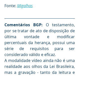
Fonte: 
Migalhas
Comentários BGP: 
O testamento, 
por se tratar de ato de disposição de 
última vontade e modificar 
percentuais da herança, possui uma 
série de requisitos para ser 
considerado válido e eficaz.
A modalidade vídeo ainda não é uma 
realidade aos olhos da Lei Brasileira, 
mas a gravação - tanto da leitura e 
assinatura do documento quanto 
das justificativas pelas quais o 
testador resolveu dispor do modo 
como consta no documento - não só 
auxiliam os herdeiros a entenderem 
melhor a vontade do mesmo como 