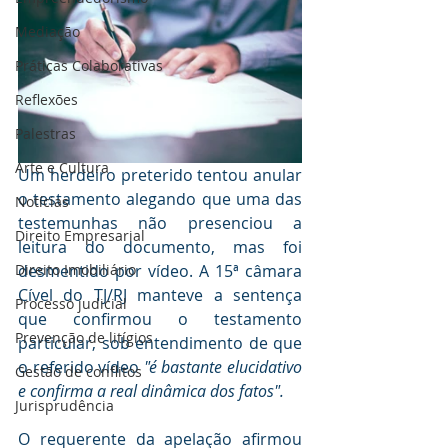
Mediaçāo
Práticas Colaborativas
Reflexões
Palestras
Arte e Cultura
Um herdeiro preterido tentou anular 
o testamento alegando que uma das 
Notícias
testemunhas não presenciou a 
Direito Empresarial
leitura do documento, mas foi 
Direito Imobiliário
desmentido por vídeo. A 15ª câmara 
Cível do TJ/RJ manteve a sentença 
Processo judicial
que confirmou o testamento 
Prevenção de litígios
particular, sob entendimento de que 
o referido vídeo 
"é bastante elucidativo 
Gestāo de conflitos
e confirma a real dinâmica dos fatos".
Jurisprudência
O requerente da apelação afirmou 