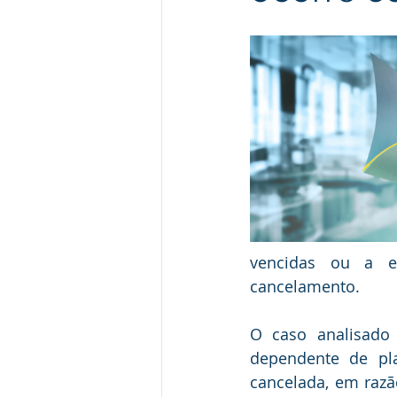
Gestāo de conflitos
Jurispru
vencidas ou a eve
cancelamento.
O caso analisado
dependente de pl
cancelada, em razão