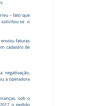
s.
reu – fato que 
licitou-se o 
nviou faturas 
em cadastro de 
 negativação, 
u a operadora 
branças, sob o 
017, o pedido 