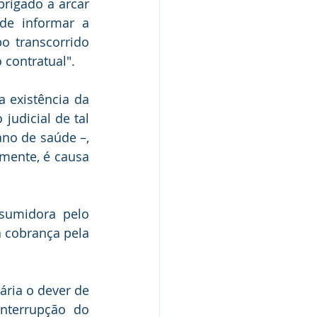
rigado a arcar 
e informar a 
 transcorrido 
 contratual".
 existência da 
udicial de tal 
ano de saúde –, 
mente, é causa 
sumidora pelo 
cobrança pela 
ria o dever de 
nterrupção do 