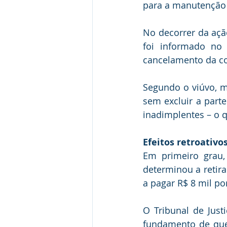
para a manutenção 
No decorrer da açã
foi informado no 
cancelamento da co
Segundo o viúvo, m
sem excluir a part
inadimplentes – o 
Efeitos retroativ​​o
Em primeiro grau, 
determinou a retir
a pagar R$ 8 mil po
O Tribunal de Just
fundamento de que