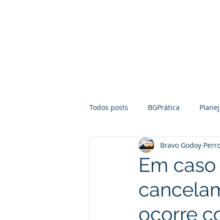
Home
Pilares
Todos posts
BGPrática
Plane
Bravo Godoy Perro
Empreendedorismo
Mediaç
Em caso 
cancelam
Notícias
Direito Empresarial
ocorre 