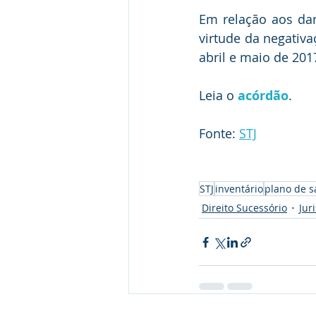
Em relação aos dan
virtude da negativ
abril e maio de 201
Leia o 
acórdão
.
Fonte: 
STJ
STJ
inventário
plano de 
Direito Sucessório
Jur