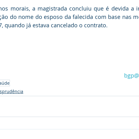
os morais, a magistrada concluiu que é devida a i
ação do nome do esposo da falecida com base nas me
7, quando já estava cancelado o contrato.
bgp@
saúde
isprudência