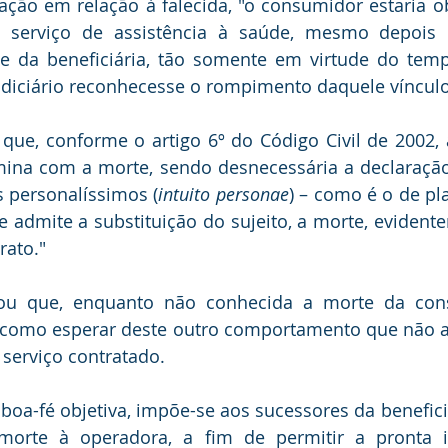
ção em relação à falecida, "o consumidor estaria ob
serviço de assistência à saúde, mesmo depois d
 da beneficiária, tão somente em virtude do tempo
udiciário reconhecesse o rompimento daquele vínculo
que, conforme o artigo 6º do Código Civil de 2002, a
ina com a morte, sendo desnecessária a declaração j
s personalíssimos (
intuito personae
) – como é o de pl
 admite a substituição do sujeito, a morte, evidente
rato."
tou que, enquanto não conhecida a morte da con
 como esperar deste outro comportamento que não a 
 serviço contratado.
a-fé objetiva, impõe-se aos sucessores da beneficiá
orte à operadora, a fim de permitir a pronta i