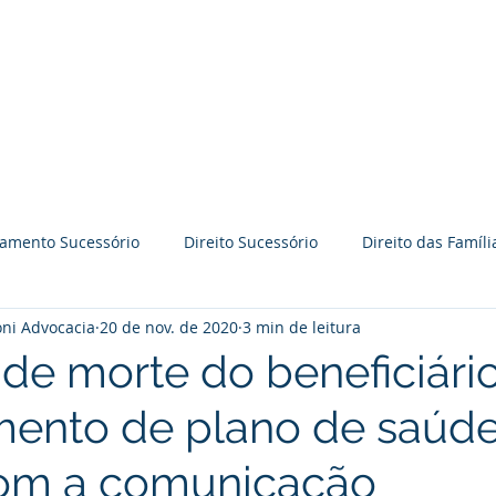
BRAVO GODOY PERRONI
ADVOCACIA
Time BGP
Especialidades
jamento Sucessório
Direito Sucessório
Direito das Famíli
ni Advocacia
20 de nov. de 2020
3 min de leitura
āo
Práticas Colaborativas
Reflexões
Palestras
de morte do beneficiário
ento de plano de saúd
Direito Imobiliário
Processo judicial
Prevenção de l
com a comunicação