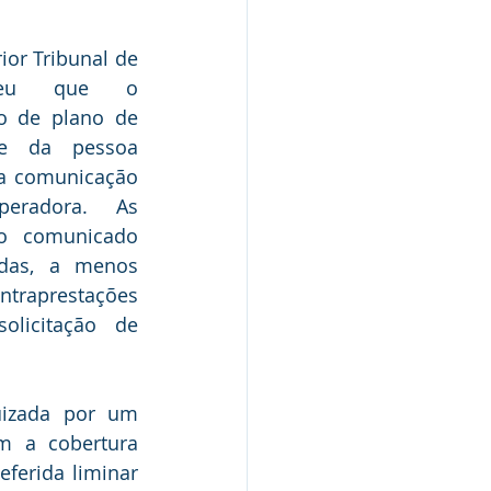
or Tribunal de 
ndeu que o 
o de plano de 
e da pessoa 
 a comunicação 
eradora. As 
o comunicado 
das, a menos 
raprestações 
licitação de 
izada por um 
 a cobertura 
ferida liminar 