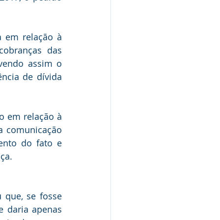
 em relação à 
cobranças das 
vendo assim o 
cia de dívida 
o em relação à 
ua comunicação 
to do fato e 
nça.
 que, se fosse 
 daria apenas 