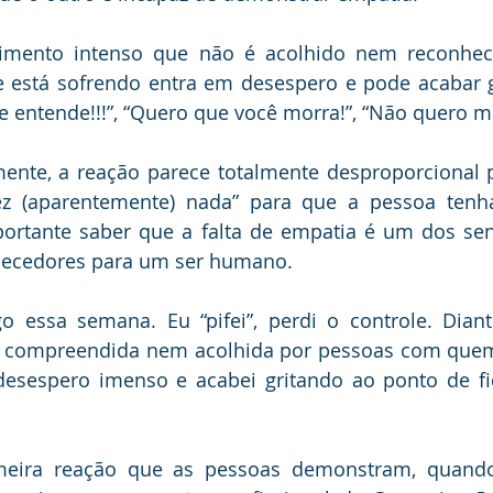
imento intenso que não é acolhido nem reconheci
e está sofrendo entra em desespero e pode acabar g
entende!!!”, “Quero que você morra!”, “Não quero mai
mente, a reação parece totalmente desproporcional 
fez (aparentemente) nada” para que a pessoa tenha
ortante saber que a falta de empatia é um dos sen
uecedores para um ser humano.
o essa semana. Eu “pifei”, perdi o controle. Dian
i compreendida nem acolhida por pessoas com quem
 desespero imenso e acabei gritando ao ponto de fi
meira reação que as pessoas demonstram, quando