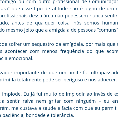
 comigo ou com outro profissional de Comunicação
 cara” que esse tipo de atitude não é digno de um e
rofissionais dessa área não pudessem nunca sentir 
udo, antes de qualquer coisa, nós somos humano
do mesmo jeito que a amígdala de pessoas “comuns”
de sofrer um sequestro da amígdala, por mais que se
s acontecer com menos frequência do que aconte
ência emocional.
izador importante de que um limite foi ultrapassado
rimi-la totalmente pode ser perigoso e nos adoecer.
implode. Eu já fui muito de implodir ao invés de ex
a sentir raiva nem gritar com ninguém – eu era
orém, me custava a saúde e fazia com que eu permiti
paciência, bondade e tolerância.