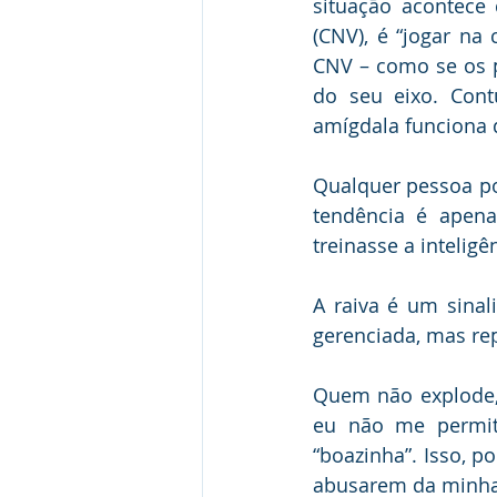
situação acontece
(CNV), é “jogar na
CNV – como se os p
do seu eixo. Cont
amígdala funciona 
Qualquer pessoa po
tendência é apena
treinasse a intelig
A raiva é um sinal
gerenciada, mas rep
Quem não explode, 
eu não me permiti
“boazinha”. Isso, p
abusarem da minha 