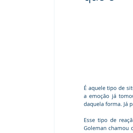
Gestāo de conflitos
Jurispru
É aquele tipo de s
a emoção já tomou 
daquela forma. Já p
Esse tipo de reaçã
Goleman chamou de 