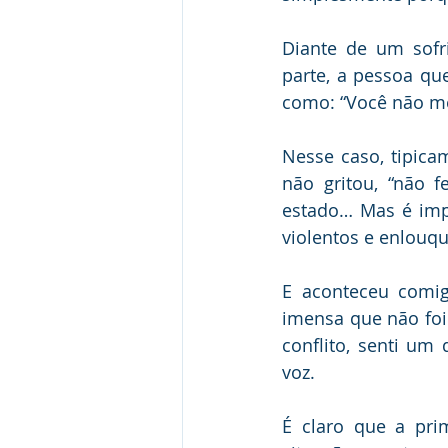
Diante de um sofr
parte, a pessoa qu
como: “Você não me 
Nesse caso, tipica
não gritou, “não 
estado… Mas é imp
violentos e enlouq
E aconteceu comig
imensa que não fo
conflito, senti um
voz.
É claro que a pri