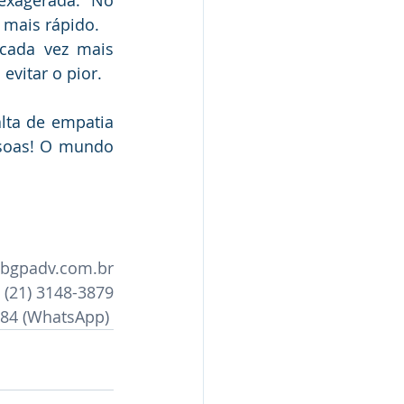
xagerada. No 
 mais rápido.
cada vez mais 
evitar o pior.
lta de empatia 
soas! O mundo 
bgpadv.com.br
(21) 3148-3879
484
 (WhatsApp) 