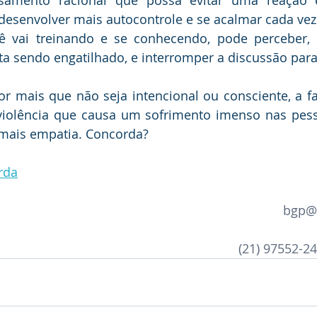
samento racional que possa evitar uma reação e
 desenvolver mais autocontrole e se acalmar cada vez
 vai treinando e se conhecendo, pode perceber, 
ta sendo engatilhado, e interromper a discussão para 
r mais que não seja intencional ou consciente, a fa
iolência que causa um sofrimento imenso nas pes
 mais empatia. Concorda? 
rda
bgp@
(21) 97552-2