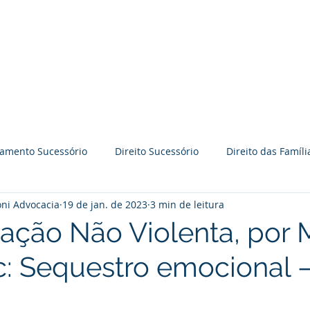
BRAVO GODOY PERRONI
ADVOCACIA
Time BGP
Especialidades
jamento Sucessório
Direito Sucessório
Direito das Famíli
ni Advocacia
19 de jan. de 2023
3 min de leitura
āo
Práticas Colaborativas
Reflexões
Palestras
ção Não Violenta, por 
: Sequestro emocional 
Direito Imobiliário
Processo judicial
Prevenção de l