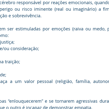
cérebro responsável por reações emocionais, quando
perigo ou risco iminente (real ou imaginário) a fim
ção e sobrevivência.
em ser estimuladas por emoções (raiva ou medo, p
como:
ustiça;
 e/ou consideração;
 traição;
ade;
a a um valor pessoal (religião, família, autonomi
as “enlouquecerem” e se tornarem agressivas duran
e o outro é incapaz de demonstrar empatia.