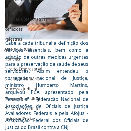
Mediaçāo
Práticas Colaborativas
Reflexões
Palestras
Cabe a cada tribunal a definição dos 
Arte e Cultura
serviços essenciais, bem como a 
adoção de outras medidas urgentes 
Notícias
para a preservação da saúde de seus 
Direito Empresarial
servidores. Assim entendeu o 
corregedor nacional de Justiça, 
Direito Imobiliário
ministro Humberto Martins, 
Processo judicial
arquivou PCA apresentado pela 
Prevenção de litígios
Fenassojaf - Federação Nacional de 
Associações de Oficiais de Justiça 
Gestāo de conflitos
Avaliadores Federais e pela Afojus - 
Jurisprudência
Associação Federal dos Oficiais de 
Justiça do Brasil contra a CNJ.