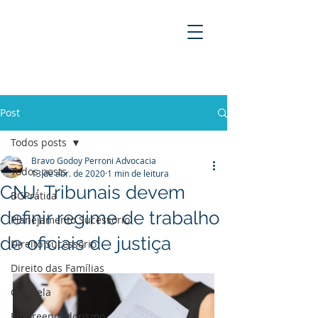
BRAVO GODOY PERRONI
ADVOCACIA
Post
Todos posts
Bravo Godoy Perroni Advocacia
Todos posts
13 de abr. de 2020
1 min de leitura
CNJ: Tribunais devem
BGPrática
definir regime de trabalho
Planejamento Sucessório
de oficiais de justiça
Direito Sucessório
Direito das Famílias
Curatela
Empreendedorismo