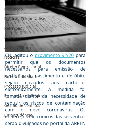
Mediaçāo
Práticas Colaborativas
Reflexões
Palestras
Arte e Cultura
CNJ editou o 
provimento 92/20
 para 
Notícias
permitir que os documentos 
Direito Empresarial
necessários para emissão de 
certidões de nascimento e de óbito 
Direito Imobiliário
sejam enviados aos cartórios 
Processo judicial
eletronicamente. A medida foi 
Prevenção de litígios
tomada diante da necessidade de 
reduzir os riscos de contaminação 
Gestāo de conflitos
com o novo coronavírus. Os 
Jurisprudência
endereços eletrônicos das serventias 
serão divulgados no portal da ARPEN 