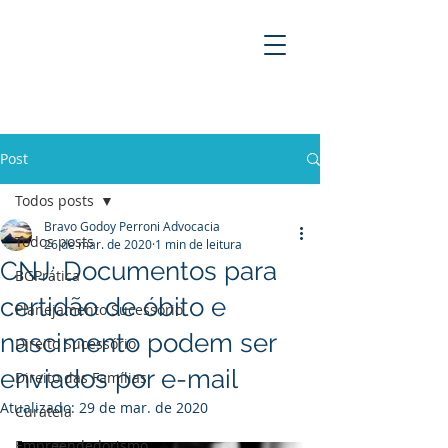
BRAVO GODOY PERRONI
ADVOCACIA
Post
Todos posts
Bravo Godoy Perroni Advocacia
Todos posts
26 de mar. de 2020
1 min de leitura
CNJ: Documentos para
BGPrática
certidão de óbito e
Planejamento Sucessório
nascimento podem ser
Direito Sucessório
enviados por e-mail
Direito das Famílias
Atualizado:
29 de mar. de 2020
Curatela
Empreendedorismo