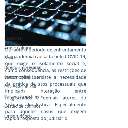
Mediaçāo
Práticas Colaborativas
Reflexões
Palestras
Arte e Cultura
Durante o período de enfrentamento 
da pandemia causada pelo COVID-19, 
Notícias
que exige o isolamento social e, 
Direito Empresarial
como consequência, as restrições de 
locomoção, persiste a necessidade 
Direito Imobiliário
da prática de atos processuais que 
Processo judicial
implicam interação entre 
Prevenção de litígios
magistrados e demais atores do 
Sistema de Justiça. Especialmente 
Gestāo de conflitos
para aqueles casos que exigem 
Jurisprudência
rápida resposta do Judiciário.