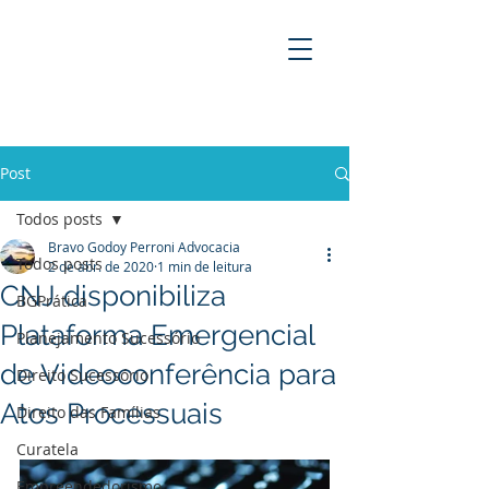
BRAVO GODOY PERRONI
ADVOCACIA
Post
Todos posts
Bravo Godoy Perroni Advocacia
Todos posts
2 de abr. de 2020
1 min de leitura
CNJ disponibiliza
BGPrática
Plataforma Emergencial
Planejamento Sucessório
de Videoconferência para
Direito Sucessório
Atos Processuais
Direito das Famílias
Curatela
Empreendedorismo