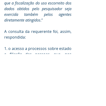
que a fiscalização do uso escorreito dos 
dados obtidos pelo pesquisador seja 
exercida também pelos agentes 
diretamente atingidos
.”
A consulta da requerente foi, assim, 
respondida:
1. o acesso a processos sobre estado 
e filiação das pessoas, que, nos 
termos do art. 189, II, do Código de 
Processo Civil, tramitam em segredo 
de justiça, pode ser conferido para a 
realização de pesquisas científicas de 
evidente interesse público ou geral, 
vedada a identificação da pessoa a 
que a informação se referir, nos 
termos do art. 34, I, da Res. CNJ n. 
215, de 2015;