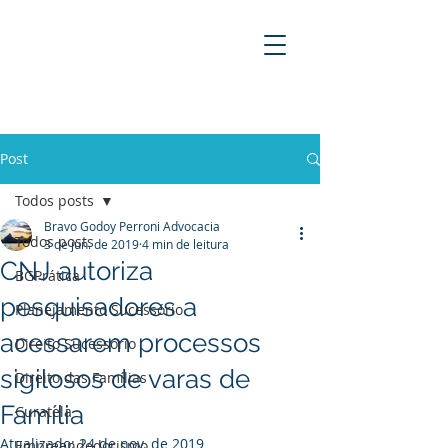
BRAVO GODOY PERRONI
ADVOCACIA
Post
Todos posts
Bravo Godoy Perroni Advocacia
Todos posts
3 de jun. de 2019
4 min de leitura
CNJ autoriza
BGPrática
pesquisadores a
Planejamento Sucessório
acessarem processos
Direito Sucessório
sigilosos de varas de
Direito das Famílias
Família
Curatela
Atualizado:
24 de nov. de 2019
Empreendedorismo