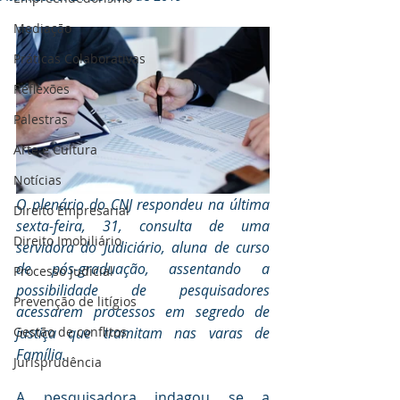
Mediaçāo
Práticas Colaborativas
Reflexões
Palestras
Arte e Cultura
Notícias
O plenário do CNJ respondeu na última 
Direito Empresarial
sexta-feira, 31, consulta de uma 
Direito Imobiliário
servidora do Judiciário, aluna de curso 
de pós-graduação, assentando a 
Processo judicial
possibilidade de pesquisadores 
Prevenção de litígios
acessarem processos em segredo de 
Gestāo de conflitos
justiça que tramitam nas varas de 
Família.
Jurisprudência
A pesquisadora indagou se a 