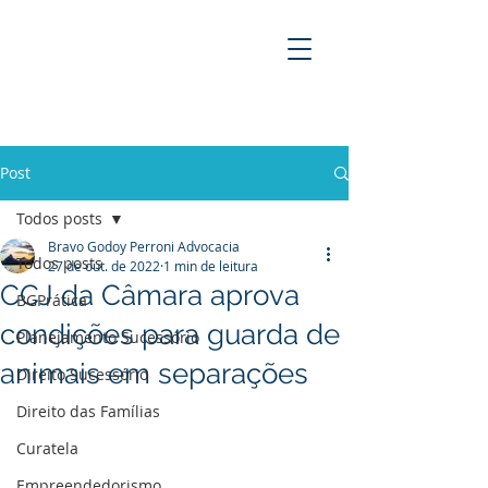
BRAVO GODOY PERRONI
ADVOCACIA
Post
Todos posts
Bravo Godoy Perroni Advocacia
Todos posts
27 de out. de 2022
1 min de leitura
CCJ da Câmara aprova
BGPrática
condições para guarda de
Planejamento Sucessório
animais em separações
Direito Sucessório
Direito das Famílias
Curatela
Empreendedorismo