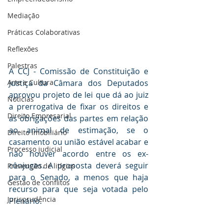
Mediaçāo
Práticas Colaborativas
Reflexões
Palestras
A CCJ - Comissão de Constituição e 
Arte e Cultura
Justiça da Câmara dos Deputados 
aprovou projeto de lei que dá ao juiz 
Notícias
a prerrogativa de fixar os direitos e 
Direito Empresarial
as obrigações das partes em relação 
ao animal de estimação, se o 
Direito Imobiliário
casamento ou união estável acabar e 
Processo judicial
não houver acordo entre os ex-
cônjuges. A proposta deverá seguir 
Prevenção de litígios
para o Senado, a menos que haja 
Gestāo de conflitos
recurso para que seja votada pelo 
Jurisprudência
Plenário.