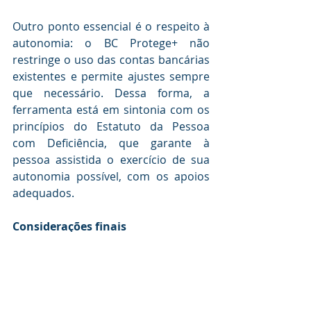
Outro ponto essencial é o respeito à 
autonomia: o BC Protege+ não 
restringe o uso das contas bancárias 
existentes e permite ajustes sempre 
que necessário. Dessa forma, a 
ferramenta está em sintonia com os 
princípios do Estatuto da Pessoa 
com Deficiência, que garante à 
pessoa assistida o exercício de sua 
autonomia possível, com os apoios 
adequados.
Considerações finais
O BC Protege+ é mais do que um 
recurso digital: é uma ferramenta de 
cuidado. Simples, eficaz e gratuita, 
permite que curadores e famílias 
atuem preventivamente na proteção 