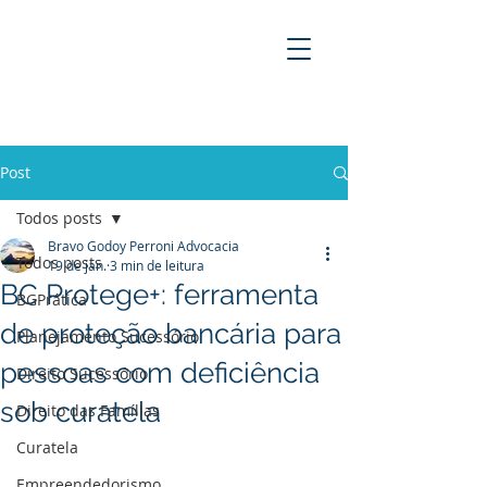
BRAVO GODOY PERRONI
ADVOCACIA
Post
Todos posts
Bravo Godoy Perroni Advocacia
Todos posts
19 de jan.
3 min de leitura
BC Protege+: ferramenta
BGPrática
de proteção bancária para
Planejamento Sucessório
pessoas com deficiência
Direito Sucessório
sob curatela
Direito das Famílias
Curatela
Empreendedorismo