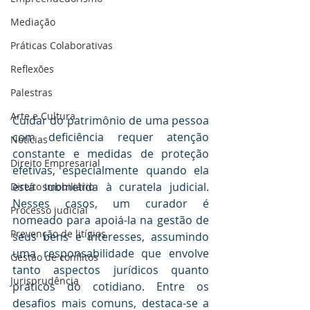
Mediaçāo
Práticas Colaborativas
Reflexões
Palestras
Arte e Cultura
Cuidar do patrimônio de uma pessoa 
com deficiência requer atenção 
Notícias
constante e medidas de proteção 
Direito Empresarial
efetivas, especialmente quando ela 
está submetida à curatela judicial. 
Direito Imobiliário
Nesses casos, um curador é 
Processo judicial
nomeado para apoiá-la na gestão de 
Prevenção de litígios
seus bens e interesses, assumindo 
uma responsabilidade que envolve 
Gestāo de conflitos
tanto aspectos jurídicos quanto 
Jurisprudência
práticos do cotidiano. Entre os 
desafios mais comuns, destaca-se a 